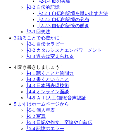
└2-1-4 脳の実験
├2-2 自伝的記憶
├2-2-1 自伝的記憶を思い出す方法
├2-2-2 自伝的記憶の分布
├2-2-3 自伝的記憶の働き
└2-3 回想法
3 語ることで心豊かに！
├3-1 自伝セラピー
├3-2 カタルシスとエンパワーメント
└3-3 過去は変えられる
4 聞き書きしましょう！
├4-1 聴くことと質問力
├4-2 書くということ
├4-3 日本語表現技術
├4-4 オンライン面談
└4-5 ＡＩ(人工知能)音声認証
5 まずはホームページから
├5-1 個人年表
├5-2 写真
├5-3 日記や作文、卒論や自叙伝
└5-4 記憶のエラー