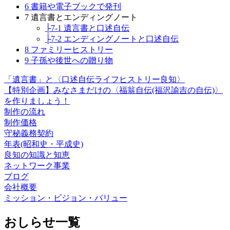
6 書籍や電子ブックで発刊
7 遺言書とエンディングノート
├7-1 遺言書と口述自伝
├7-2 エンディングノートと口述自伝
8 ファミリーヒストリー
9 子孫や後世への贈り物
「遺言書」と〈口述自伝ライフヒストリー良知〉
【特別企画】みなさまだけの〈福翁自伝(福沢諭吉の自伝)〉
を作りましょう！
制作の流れ
制作価格
守秘義務契約
年表(昭和史・平成史)
良知の知識と知恵
ネットワーク事業
ブログ
会社概要
ミッション・ビジョン・バリュー
おしらせ一覧