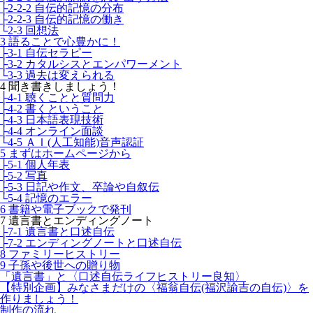
├2-2-2 自伝的記憶の分布
├2-2-3 自伝的記憶の働き
└2-3 回想法
3 語ることで心豊かに！
├3-1 自伝セラピー
├3-2 カタルシスとエンパワーメント
└3-3 過去は変えられる
4 聞き書きしましょう！
├4-1 聴くことと質問力
├4-2 書くということ
├4-3 日本語表現技術
├4-4 オンライン面談
└4-5 ＡＩ(人工知能)音声認証
5 まずはホームページから
├5-1 個人年表
├5-2 写真
├5-3 日記や作文、卒論や自叙伝
└5-4 記憶のエラー
6 書籍や電子ブックで発刊
7 遺言書とエンディングノート
├7-1 遺言書と口述自伝
├7-2 エンディングノートと口述自伝
8 ファミリーヒストリー
9 子孫や後世への贈り物
「遺言書」と〈口述自伝ライフヒストリー良知〉
【特別企画】みなさまだけの〈福翁自伝(福沢諭吉の自伝)〉を
作りましょう！
制作の流れ