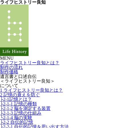
ライフヒストリー良知
MENU
ライフヒストリー良知とは？
制作の流れ
制作価格
遺言書と口述自伝
＜ライフヒストリー良知＞
について
1 ライフヒストリー良知とは？
2 記憶の衰えを防ぐ
├2-1記憶とは？
├2-1-1 記憶の種類
├2-1-2 脳を測定する装置
├2-1-3 記憶の仕組み
└2-1-4 脳の実験
├2-2 自伝的記憶
├2-2-1 自伝的記憶を思い出す方法