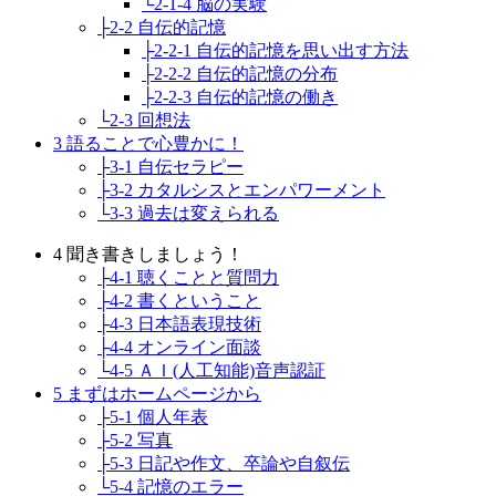
└2-1-4 脳の実験
├2-2 自伝的記憶
├2-2-1 自伝的記憶を思い出す方法
├2-2-2 自伝的記憶の分布
├2-2-3 自伝的記憶の働き
└2-3 回想法
3 語ることで心豊かに！
├3-1 自伝セラピー
├3-2 カタルシスとエンパワーメント
└3-3 過去は変えられる
4 聞き書きしましょう！
├4-1 聴くことと質問力
├4-2 書くということ
├4-3 日本語表現技術
├4-4 オンライン面談
└4-5 ＡＩ(人工知能)音声認証
5 まずはホームページから
├5-1 個人年表
├5-2 写真
├5-3 日記や作文、卒論や自叙伝
└5-4 記憶のエラー