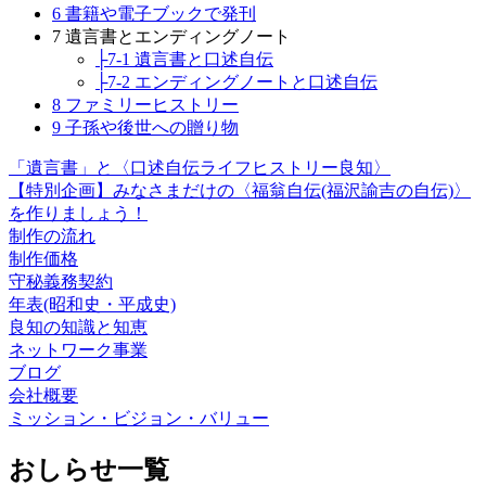
6 書籍や電子ブックで発刊
7 遺言書とエンディングノート
├7-1 遺言書と口述自伝
├7-2 エンディングノートと口述自伝
8 ファミリーヒストリー
9 子孫や後世への贈り物
「遺言書」と〈口述自伝ライフヒストリー良知〉
【特別企画】みなさまだけの〈福翁自伝(福沢諭吉の自伝)〉
を作りましょう！
制作の流れ
制作価格
守秘義務契約
年表(昭和史・平成史)
良知の知識と知恵
ネットワーク事業
ブログ
会社概要
ミッション・ビジョン・バリュー
おしらせ一覧