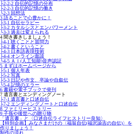
├2-2-2 自伝的記憶の分布
├2-2-3 自伝的記憶の働き
└2-3 回想法
3 語ることで心豊かに！
├3-1 自伝セラピー
├3-2 カタルシスとエンパワーメント
└3-3 過去は変えられる
4 聞き書きしましょう！
├4-1 聴くことと質問力
├4-2 書くということ
├4-3 日本語表現技術
├4-4 オンライン面談
└4-5 ＡＩ(人工知能)音声認証
5 まずはホームページから
├5-1 個人年表
├5-2 写真
├5-3 日記や作文、卒論や自叙伝
└5-4 記憶のエラー
6 書籍や電子ブックで発刊
7 遺言書とエンディングノート
├7-1 遺言書と口述自伝
├7-2 エンディングノートと口述自伝
8 ファミリーヒストリー
9 子孫や後世への贈り物
「遺言書」と〈口述自伝ライフヒストリー良知〉
【特別企画】みなさまだけの〈福翁自伝(福沢諭吉の自伝)〉を
作りましょう！
制作の流れ