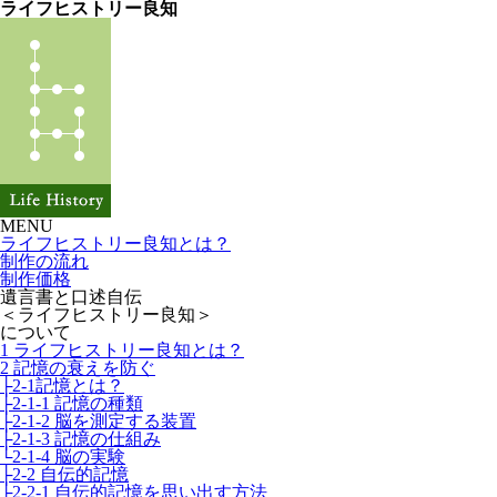
ライフヒストリー良知
MENU
ライフヒストリー良知とは？
制作の流れ
制作価格
遺言書と口述自伝
＜ライフヒストリー良知＞
について
1 ライフヒストリー良知とは？
2 記憶の衰えを防ぐ
├2-1記憶とは？
├2-1-1 記憶の種類
├2-1-2 脳を測定する装置
├2-1-3 記憶の仕組み
└2-1-4 脳の実験
├2-2 自伝的記憶
├2-2-1 自伝的記憶を思い出す方法