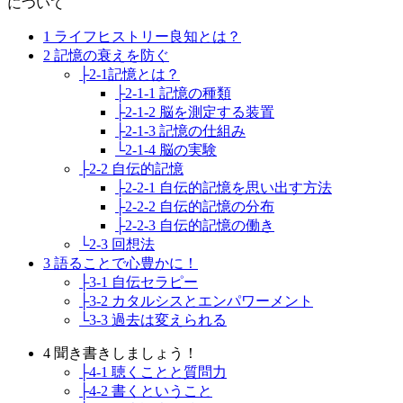
について
1 ライフヒストリー良知とは？
2 記憶の衰えを防ぐ
├2-1記憶とは？
├2-1-1 記憶の種類
├2-1-2 脳を測定する装置
├2-1-3 記憶の仕組み
└2-1-4 脳の実験
├2-2 自伝的記憶
├2-2-1 自伝的記憶を思い出す方法
├2-2-2 自伝的記憶の分布
├2-2-3 自伝的記憶の働き
└2-3 回想法
3 語ることで心豊かに！
├3-1 自伝セラピー
├3-2 カタルシスとエンパワーメント
└3-3 過去は変えられる
4 聞き書きしましょう！
├4-1 聴くことと質問力
├4-2 書くということ