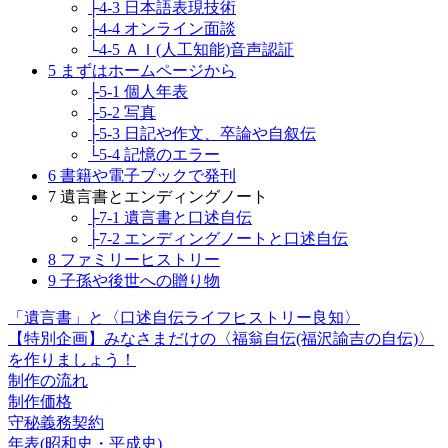
├4-3 日本語表現技術
├4-4 オンライン面談
└4-5 ＡＩ(人工知能)音声認証
5 まずはホームページから
├5-1 個人年表
├5-2 写真
├5-3 日記や作文、卒論や自叙伝
└5-4 記憶のエラー
6 書籍や電子ブックで発刊
7 遺言書とエンディングノート
├7-1 遺言書と口述自伝
├7-2 エンディングノートと口述自伝
8 ファミリーヒストリー
9 子孫や後世への贈り物
「遺言書」と〈口述自伝ライフヒストリー良知〉
【特別企画】みなさまだけの〈福翁自伝(福沢諭吉の自伝)〉
を作りましょう！
制作の流れ
制作価格
守秘義務契約
年表(昭和史・平成史)