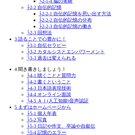
└2-1-4 脳の実験
├2-2 自伝的記憶
├2-2-1 自伝的記憶を思い出す方法
├2-2-2 自伝的記憶の分布
├2-2-3 自伝的記憶の働き
└2-3 回想法
3 語ることで心豊かに！
├3-1 自伝セラピー
├3-2 カタルシスとエンパワーメント
└3-3 過去は変えられる
4 聞き書きしましょう！
├4-1 聴くことと質問力
├4-2 書くということ
├4-3 日本語表現技術
├4-4 オンライン面談
└4-5 ＡＩ(人工知能)音声認証
5 まずはホームページから
├5-1 個人年表
├5-2 写真
├5-3 日記や作文、卒論や自叙伝
└5-4 記憶のエラー