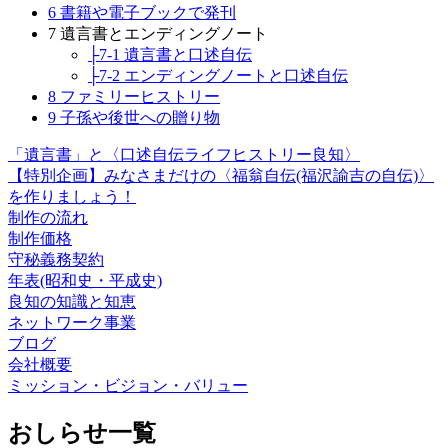
6 書籍や電子ブックで発刊
7 遺言書とエンディングノート
├7-1 遺言書と口述自伝
├7-2 エンディングノートと口述自伝
8 ファミリーヒストリー
9 子孫や後世への贈り物
「遺言書」と〈口述自伝ライフヒストリー良知〉
【特別企画】みなさまだけの〈福翁自伝(福沢諭吉の自伝)〉
を作りましょう！
制作の流れ
制作価格
守秘義務契約
年表(昭和史・平成史)
良知の知識と知恵
ネットワーク事業
ブログ
会社概要
ミッション・ビジョン・バリュー
おしらせ一覧