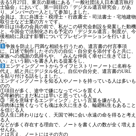
去る5月27日、東京の新橋にある「一般社団法人日本遺言執行
士協会」において、第一回目の「デジタル遺言研究会」があ
り、メンバーの一人として参加しました。
会員は、主に弁護士・税理士・行政書士・司法書士・宅地建物
取引士など士業の方々です。
昨日は16名の会員の前で、私がこの研究会創設を発案した動機
と、今国会で法制化される予定の「デジタル遺言」制度が、今
後相続に及ぼす影響についてプレゼンテーションを行いまし
た。
争族を防止し円満な相続を行うため、遺言書の付言事項
に、口述で制作したその方の自伝・自分史を添付すると共に、
家族への感謝の気持ちや、「みんな仲良く幸せに生きてほし
い」という願いを書き入れる提案をし、
エンディングノートからライフヒストリーノートに名称を
代え、紙と共にデジタル化し、自伝や自分史、遺言書のURL
を貼り付ける話をしました。
エンディングノートを知る人やノートを持っている人は多いも
のの、
①項目が多く、途中で嫌になってペンを置く人
②年齢的にまだ私には早いと思っている人
③「死を意味するエンディング」という言葉を嫌がる人
④肉体は無くなっても魂は永久に生きる、輪廻転生もあること
を信じる人
⑤人生に終わりはなく、天国で神に会い永遠の命を得ると考え
る人
などが多く存在する理由で、ノートを書く人の数が全く増えま
せんね。
とは言え、ノートにはその方の