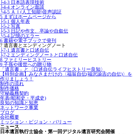
├4-3 日本語表現技術
├4-4 オンライン面談
└4-5 ＡＩ(人工知能)音声認証
5 まずはホームページから
├5-1 個人年表
├5-2 写真
├5-3 日記や作文、卒論や自叙伝
└5-4 記憶のエラー
6 書籍や電子ブックで発刊
7 遺言書とエンディングノート
├7-1 遺言書と口述自伝
├7-2 エンディングノートと口述自伝
8 ファミリーヒストリー
9 子孫や後世への贈り物
「遺言書」と〈口述自伝ライフヒストリー良知〉
【特別企画】みなさまだけの〈福翁自伝(福沢諭吉の自伝)〉を
作りましょう！
制作の流れ
制作価格
守秘義務契約
年表(昭和史・平成史)
良知の知識と知恵
ネットワーク事業
ブログ
会社概要
ミッション・ビジョン・バリュー
ニュース
日本遺言執行士協会・第一回デジタル遺言研究会開催