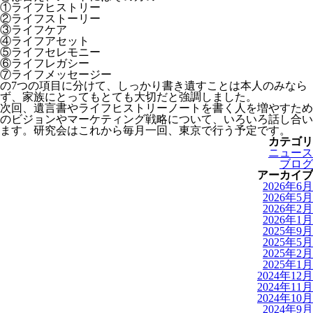
①ライフヒストリー
②ライフストーリー
③ライフケア
④ライフアセット
⑤ライフセレモニー
⑥ライフレガシー
⑦ライフメッセージー
の7つの項目に分けて、しっかり書き遺すことは本人のみなら
ず、家族にとってもとても大切だと強調しました。
次回、遺言書やライフヒストリーノートを書く人を増やすため
のビジョンやマーケティング戦略について、いろいろ話し合い
ます。研究会はこれから毎月一回、東京で行う予定です。
カテゴリ
ニュース
ブログ
アーカイブ
2026年6月
2026年5月
2026年2月
2026年1月
2025年9月
2025年5月
2025年2月
2025年1月
2024年12月
2024年11月
2024年10月
2024年9月