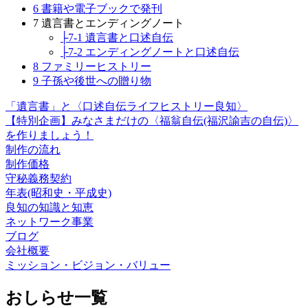
6 書籍や電子ブックで発刊
7 遺言書とエンディングノート
├7-1 遺言書と口述自伝
├7-2 エンディングノートと口述自伝
8 ファミリーヒストリー
9 子孫や後世への贈り物
「遺言書」と〈口述自伝ライフヒストリー良知〉
【特別企画】みなさまだけの〈福翁自伝(福沢諭吉の自伝)〉
を作りましょう！
制作の流れ
制作価格
守秘義務契約
年表(昭和史・平成史)
良知の知識と知恵
ネットワーク事業
ブログ
会社概要
ミッション・ビジョン・バリュー
おしらせ一覧