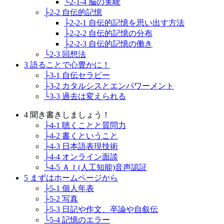
└2-1-4 脳の実験
├2-2 自伝的記憶
├2-2-1 自伝的記憶を思い出す方法
├2-2-2 自伝的記憶の分布
├2-2-3 自伝的記憶の働き
└2-3 回想法
3 語ることで心豊かに！
├3-1 自伝セラピー
├3-2 カタルシスとエンパワーメント
└3-3 過去は変えられる
4 聞き書きしましょう！
├4-1 聴くことと質問力
├4-2 書くということ
├4-3 日本語表現技術
├4-4 オンライン面談
└4-5 ＡＩ(人工知能)音声認証
5 まずはホームページから
├5-1 個人年表
├5-2 写真
├5-3 日記や作文、卒論や自叙伝
└5-4 記憶のエラー