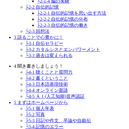
└2-1-4 脳の実験
├2-2 自伝的記憶
├2-2-1 自伝的記憶を思い出す方法
├2-2-2 自伝的記憶の分布
├2-2-3 自伝的記憶の働き
└2-3 回想法
3 語ることで心豊かに！
├3-1 自伝セラピー
├3-2 カタルシスとエンパワーメント
└3-3 過去は変えられる
4 聞き書きしましょう！
├4-1 聴くことと質問力
├4-2 書くということ
├4-3 日本語表現技術
├4-4 オンライン面談
└4-5 ＡＩ(人工知能)音声認証
5 まずはホームページから
├5-1 個人年表
├5-2 写真
├5-3 日記や作文、卒論や自叙伝
└5-4 記憶のエラー