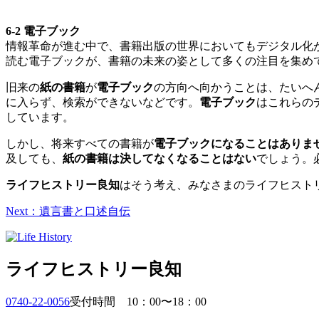
6-2 電子ブック
情報革命が進む中で、書籍出版の世界においてもデジタル化
読む電子ブックが、書籍の未来の姿として多くの注目を集め
旧来の
紙の書籍
が
電子ブック
の方向へ向かうことは、たいへ
に入らず、検索ができないなどです。
電子ブック
はこれらの
しています。
しかし、将来すべての書籍が
電子ブックになることはありま
及しても、
紙の書籍は決してなくなることはない
でしょう。
ライフヒストリー良知
はそう考え、みなさまのライフヒスト
Next：遺言書と口述自伝
ライフヒストリー良知
0740-22-0056
受付時間 10：00〜18：00