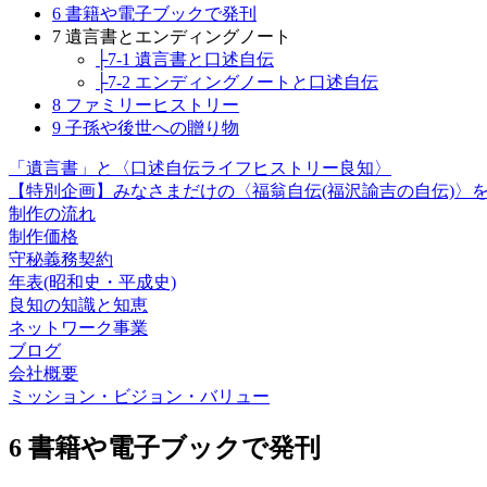
6 書籍や電子ブックで発刊
7 遺言書とエンディングノート
├7-1 遺言書と口述自伝
├7-2 エンディングノートと口述自伝
8 ファミリーヒストリー
9 子孫や後世への贈り物
「遺言書」と〈口述自伝ライフヒストリー良知〉
【特別企画】みなさまだけの〈福翁自伝(福沢諭吉の自伝)〉
制作の流れ
制作価格
守秘義務契約
年表(昭和史・平成史)
良知の知識と知恵
ネットワーク事業
ブログ
会社概要
ミッション・ビジョン・バリュー
6 書籍や電子ブックで発刊