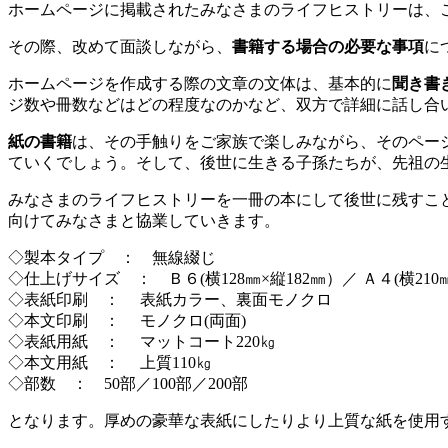
ホームページに掲載されたみなさまのライフヒストリーは、
その際、改めて面談しながら、
書籍する場合の必要な事項
に
ホームページを作成する際の文章の文体は、基本的に
聞き書
ジ数や冊数などはどの程度なのかなど、双方で詳細に話し合
紙の書籍
は、その手触りをご家族で楽しみながら、そのペー
ていくでしょう。そして、後世に生きる子孫たちが、先祖の
みなさまのライフヒストリーを一冊の本にして後世に残すこ
向けてみなさまと協業していきます。
◇製本タイプ ： 無線綴じ
◇仕上げサイズ ： Ｂ６(横128㎜×縦182㎜）／ Ａ４(横210㎜
◇表紙印刷 ： 表紙カラー、裏面モノクロ
◇本文印刷 ： モノクロ(両面)
◇表紙用紙 ： マットコート220㎏
◇本文用紙 ： 上質110㎏
◇部数 ： 50部／100部／200部
となります。厚めの豪華な表紙にしたりより上質な紙を使用