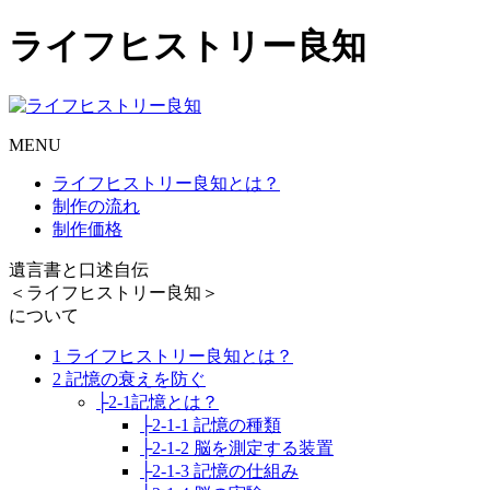
ライフヒストリー良知
MENU
ライフヒストリー良知とは？
制作の流れ
制作価格
遺言書と口述自伝
＜ライフヒストリー良知＞
について
1 ライフヒストリー良知とは？
2 記憶の衰えを防ぐ
├2-1記憶とは？
├2-1-1 記憶の種類
├2-1-2 脳を測定する装置
├2-1-3 記憶の仕組み