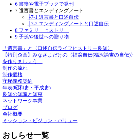
6 書籍や電子ブックで発刊
7 遺言書とエンディングノート
├7-1 遺言書と口述自伝
├7-2 エンディングノートと口述自伝
8 ファミリーヒストリー
9 子孫や後世への贈り物
「遺言書」と〈口述自伝ライフヒストリー良知〉
【特別企画】みなさまだけの〈福翁自伝(福沢諭吉の自伝)〉
を作りましょう！
制作の流れ
制作価格
守秘義務契約
年表(昭和史・平成史)
良知の知識と知恵
ネットワーク事業
ブログ
会社概要
ミッション・ビジョン・バリュー
おしらせ一覧