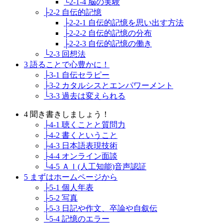
└2-1-4 脳の実験
├2-2 自伝的記憶
├2-2-1 自伝的記憶を思い出す方法
├2-2-2 自伝的記憶の分布
├2-2-3 自伝的記憶の働き
└2-3 回想法
3 語ることで心豊かに！
├3-1 自伝セラピー
├3-2 カタルシスとエンパワーメント
└3-3 過去は変えられる
4 聞き書きしましょう！
├4-1 聴くことと質問力
├4-2 書くということ
├4-3 日本語表現技術
├4-4 オンライン面談
└4-5 ＡＩ(人工知能)音声認証
5 まずはホームページから
├5-1 個人年表
├5-2 写真
├5-3 日記や作文、卒論や自叙伝
└5-4 記憶のエラー