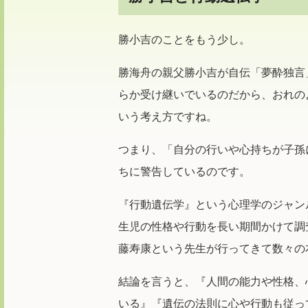
勝小吉のことをもう少し。
勝海舟の親父勝小吉が自伝「夢酔独言
らか受け継いでいるのだから、おれの
いう考え方ですね。
つまり、「自分の行いや心持ちが子孫
ちに警告しているのです。
『行動遺伝学』という心理学のジャン
生児の性格や行動を長い期間かけて調
藤寿康という先生が行ってきて数々の
結論を言うと、『人間の能力や性格、
いる』『遺伝の法則に心や行動も従っ