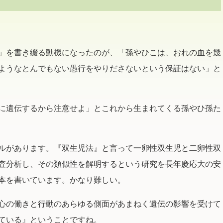
」を書き綴る動機になったのが、「孫やひこは、おれの血を幾
ようなとんでもない愚行をやりださないという保証はない」と
に遺伝するから注意せよ」とこれから生まれてくる孫やひ孫た
ルがあります。『双生児法』と言って一卵性双生児と二卵性双
査分析し、その類似性を解明するという研究を長年慶応大の安
本を書いています。かなり難しい。
心の働きと行動のあらゆる側面があまねく遺伝の影響を受けて
ている』ということですね。