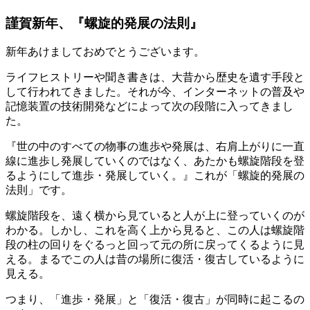
謹賀新年、『螺旋的発展の法則』
新年あけましておめでとうございます。
ライフヒストリーや聞き書きは、大昔から歴史を遺す手段と
して行われてきました。それが今、インターネットの普及や
記憶装置の技術開発などによって次の段階に入ってきまし
た。
『世の中のすべての物事の進歩や発展は、右肩上がりに一直
線に進歩し発展していくのではなく、あたかも螺旋階段を登
るようにして進歩・発展していく。』これが「螺旋的発展の
法則」です。
螺旋階段を、遠く横から見ていると人が上に登っていくのが
わかる。しかし、これを高く上から見ると、この人は螺旋階
段の柱の回りをぐるっと回って元の所に戻ってくるように見
える。まるでこの人は昔の場所に復活・復古しているように
見える。
つまり、「進歩・発展」と「復活・復古」が同時に起こるの