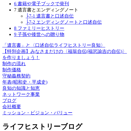
6 書籍や電子ブックで発刊
7 遺言書とエンディングノート
├7-1 遺言書と口述自伝
├7-2 エンディングノートと口述自伝
8 ファミリーヒストリー
9 子孫や後世への贈り物
「遺言書」と〈口述自伝ライフヒストリー良知〉
【特別企画】みなさまだけの〈福翁自伝(福沢諭吉の自伝)〉
を作りましょう！
制作の流れ
制作価格
守秘義務契約
年表(昭和史・平成史)
良知の知識と知恵
ネットワーク事業
ブログ
会社概要
ミッション・ビジョン・バリュー
ライフヒストリーブログ