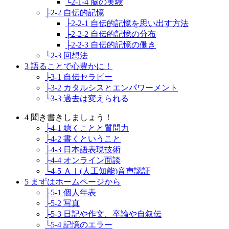
└2-1-4 脳の実験
├2-2 自伝的記憶
├2-2-1 自伝的記憶を思い出す方法
├2-2-2 自伝的記憶の分布
├2-2-3 自伝的記憶の働き
└2-3 回想法
3 語ることで心豊かに！
├3-1 自伝セラピー
├3-2 カタルシスとエンパワーメント
└3-3 過去は変えられる
4 聞き書きしましょう！
├4-1 聴くことと質問力
├4-2 書くということ
├4-3 日本語表現技術
├4-4 オンライン面談
└4-5 ＡＩ(人工知能)音声認証
5 まずはホームページから
├5-1 個人年表
├5-2 写真
├5-3 日記や作文、卒論や自叙伝
└5-4 記憶のエラー