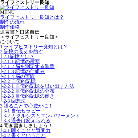
ライフヒストリー良知
MENU
ライフヒストリー良知とは？
制作の流れ
制作価格
遺言書と口述自伝
＜ライフヒストリー良知＞
について
1 ライフヒストリー良知とは？
2 記憶の衰えを防ぐ
├2-1記憶とは？
├2-1-1 記憶の種類
├2-1-2 脳を測定する装置
├2-1-3 記憶の仕組み
└2-1-4 脳の実験
├2-2 自伝的記憶
├2-2-1 自伝的記憶を思い出す方法
├2-2-2 自伝的記憶の分布
├2-2-3 自伝的記憶の働き
└2-3 回想法
3 語ることで心豊かに！
├3-1 自伝セラピー
├3-2 カタルシスとエンパワーメント
└3-3 過去は変えられる
4 聞き書きしましょう！
├4-1 聴くことと質問力
├4-2 書くということ