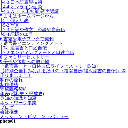
├4-3 日本語表現技術
├4-4 オンライン面談
└4-5 ＡＩ(人工知能)音声認証
5 まずはホームページから
├5-1 個人年表
├5-2 写真
├5-3 日記や作文、卒論や自叙伝
└5-4 記憶のエラー
6 書籍や電子ブックで発刊
7 遺言書とエンディングノート
├7-1 遺言書と口述自伝
├7-2 エンディングノートと口述自伝
8 ファミリーヒストリー
9 子孫や後世への贈り物
「遺言書」と〈口述自伝ライフヒストリー良知〉
【特別企画】みなさまだけの〈福翁自伝(福沢諭吉の自伝)〉を
作りましょう！
制作の流れ
制作価格
守秘義務契約
年表(昭和史・平成史)
良知の知識と知恵
ネットワーク事業
ブログ
会社概要
ミッション・ビジョン・バリュー
photo01