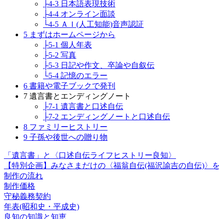
├4-3 日本語表現技術
├4-4 オンライン面談
└4-5 ＡＩ(人工知能)音声認証
5 まずはホームページから
├5-1 個人年表
├5-2 写真
├5-3 日記や作文、卒論や自叙伝
└5-4 記憶のエラー
6 書籍や電子ブックで発刊
7 遺言書とエンディングノート
├7-1 遺言書と口述自伝
├7-2 エンディングノートと口述自伝
8 ファミリーヒストリー
9 子孫や後世への贈り物
「遺言書」と〈口述自伝ライフヒストリー良知〉
【特別企画】みなさまだけの〈福翁自伝(福沢諭吉の自伝)〉
制作の流れ
制作価格
守秘義務契約
年表(昭和史・平成史)
良知の知識と知恵