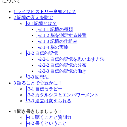
について
1 ライフヒストリー良知とは？
2 記憶の衰えを防ぐ
├2-1記憶とは？
├2-1-1 記憶の種類
├2-1-2 脳を測定する装置
├2-1-3 記憶の仕組み
└2-1-4 脳の実験
├2-2 自伝的記憶
├2-2-1 自伝的記憶を思い出す方法
├2-2-2 自伝的記憶の分布
├2-2-3 自伝的記憶の働き
└2-3 回想法
3 語ることで心豊かに！
├3-1 自伝セラピー
├3-2 カタルシスとエンパワーメント
└3-3 過去は変えられる
4 聞き書きしましょう！
├4-1 聴くことと質問力
├4-2 書くということ