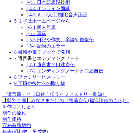
├4-3 日本語表現技術
├4-4 オンライン面談
└4-5 ＡＩ(人工知能)音声認証
5 まずはホームページから
├5-1 個人年表
├5-2 写真
├5-3 日記や作文、卒論や自叙伝
└5-4 記憶のエラー
6 書籍や電子ブックで発刊
7 遺言書とエンディングノート
├7-1 遺言書と口述自伝
├7-2 エンディングノートと口述自伝
8 ファミリーヒストリー
9 子孫や後世への贈り物
「遺言書」と〈口述自伝ライフヒストリー良知〉
【特別企画】みなさまだけの〈福翁自伝(福沢諭吉の自伝)〉
を作りましょう！
制作の流れ
制作価格
守秘義務契約
年表(昭和史・平成史)