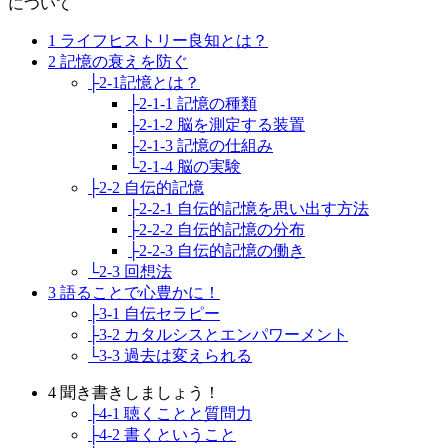
について
1 ライフヒストリー良知とは？
2 記憶の衰えを防ぐ
├2-1記憶とは？
├2-1-1 記憶の種類
├2-1-2 脳を測定する装置
├2-1-3 記憶の仕組み
└2-1-4 脳の実験
├2-2 自伝的記憶
├2-2-1 自伝的記憶を思い出す方法
├2-2-2 自伝的記憶の分布
├2-2-3 自伝的記憶の働き
└2-3 回想法
3 語ることで心豊かに！
├3-1 自伝セラピー
├3-2 カタルシスとエンパワーメント
└3-3 過去は変えられる
4 聞き書きしましょう！
├4-1 聴くことと質問力
├4-2 書くということ