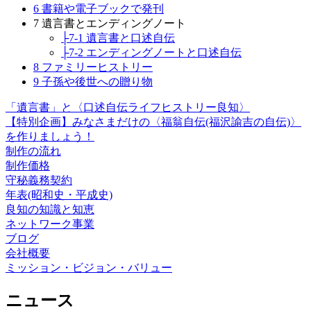
6 書籍や電子ブックで発刊
7 遺言書とエンディングノート
├7-1 遺言書と口述自伝
├7-2 エンディングノートと口述自伝
8 ファミリーヒストリー
9 子孫や後世への贈り物
「遺言書」と〈口述自伝ライフヒストリー良知〉
【特別企画】みなさまだけの〈福翁自伝(福沢諭吉の自伝)〉
を作りましょう！
制作の流れ
制作価格
守秘義務契約
年表(昭和史・平成史)
良知の知識と知恵
ネットワーク事業
ブログ
会社概要
ミッション・ビジョン・バリュー
ニュース