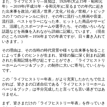
また、ライフヒストリ―良知は、1926年(大正15年・昭和元
年）～2019年(平成31年・令和元年)に至るまでの年代に起き
た出来事を政治／経済／世界／文化／社会／世相／トピック
スの７つのジャンルに分け、その年に流行った映画や音楽、
流行語、ベストセラーになった本、ヒットした商品やサービ
ス、活躍したスポーツチームや選手たち、その他いろいろな
話題などを画像を入れながら詳細に記載しています。（現在
のところ1926年～1956年までの年表ですが、日々書き入れて
いきます。）
その理由は、その当時の時代背景や様々な出来事を知ること
によって多くのヒントが生まれ、皆様の脳に深く刻まれ記銘
された長期記憶を呼び起こすことができ、「ライフヒストリ
ーホームページ＆ブック」の制作に大いに寄与していくから
です。
この「ライフヒストリー年表」がより充実したかたちで仕上
がれば、皆さまの口述自伝である「ライフヒストリーホーム
ページ＆ブック」は半分完成したと言っても言い過ぎではあ
りません。
まず、皆さまだけの「ライフヒストリー年表」を作っていき