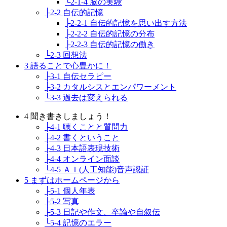
└2-1-4 脳の実験
├2-2 自伝的記憶
├2-2-1 自伝的記憶を思い出す方法
├2-2-2 自伝的記憶の分布
├2-2-3 自伝的記憶の働き
└2-3 回想法
3 語ることで心豊かに！
├3-1 自伝セラピー
├3-2 カタルシスとエンパワーメント
└3-3 過去は変えられる
4 聞き書きしましょう！
├4-1 聴くことと質問力
├4-2 書くということ
├4-3 日本語表現技術
├4-4 オンライン面談
└4-5 ＡＩ(人工知能)音声認証
5 まずはホームページから
├5-1 個人年表
├5-2 写真
├5-3 日記や作文、卒論や自叙伝
└5-4 記憶のエラー