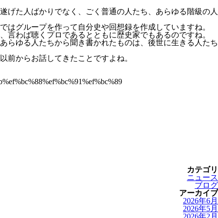
遂げた人ばかりでなく、ごく普通の人たち、あらゆる階級の人
々ではグループを作って自分史や回想録を作成していますね。
は、言わば聴くプロであるとともに歴史家でもあるのですね。
あらゆる人たちから聞き書かれたものは、後世に生きる人たち
以前からお話してきたことですよね。
カテゴリ
ニュース
ブログ
アーカイブ
2026年6月
2026年5月
2026年2月