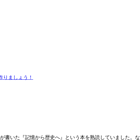
作りましょう！
が書いた『記憶から歴史へ』という本を熟読していました。な