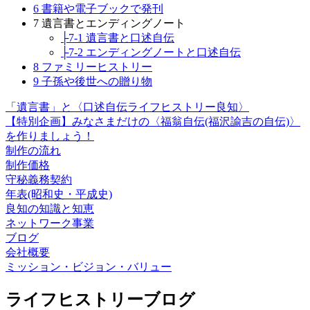
6 書籍や電子ブックで発刊
7 遺言書とエンディングノート
├7-1 遺言書と口述自伝
├7-2 エンディングノートと口述自伝
8 ファミリーヒストリー
9 子孫や後世への贈り物
「遺言書」と〈口述自伝ライフヒストリー良知〉
【特別企画】みなさまだけの〈福翁自伝(福沢諭吉の自伝)〉
を作りましょう！
制作の流れ
制作価格
守秘義務契約
年表(昭和史・平成史)
良知の知識と知恵
ネットワーク事業
ブログ
会社概要
ミッション・ビジョン・バリュー
ライフヒストリーブログ