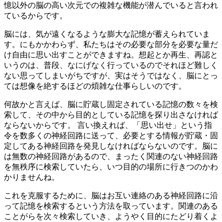
憶以外の脳の高い次元での複雑な機能が潜んでいると言われ
ているからです。
脳には、気が遠くなるような膨大な記憶が蓄えられていま
す。にもかかわらず、私たちはその必要な部分を必要な量だ
け自由に思い出すことができますね。想起とか再生、再認と
いうのは、普段、なにげなく行っているのでそれほど難しく
ない思ってしまいがちですが、実はそうではなく、脳にとっ
ては想像を絶するほどの煩雑な仕事らしいのです。
何故かと言えば、脳に貯蔵し固定されている記憶の数々を検
索して、その中から目的としている記憶を探り出さなければ
ならないからです。 言い換えれば、「思い出せ」という指
令を数多くの神経回路に送って、必要とする情報が貯蔵・固
定してある神経回路を発見しなければならないのです。脳に
は無数の神経回路があるので、まったく関連のない神経回路
を無秩序に検索していたら、いつ目的の場所に行きつのかわ
かりませんね。
これを克服するために、脳はお互い連絡のある神経回路に沿
って記憶を検索するという方法を取っています。関連のある
ことがらを次々検索していき、ようやく目的にたどり着くよ