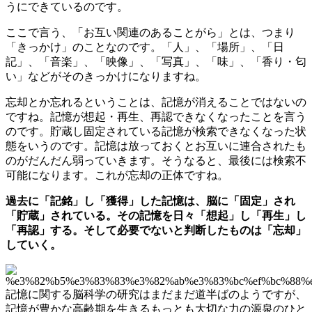
うにできているのです。
ここで言う、「お互い関連のあることがら」とは、つまり
「きっかけ」のことなのです。「人」、「場所」、「日
記」、「音楽」、「映像」、「写真」、「味」、「香り・匂
い」などがそのきっかけになりますね。
忘却とか忘れるということは、記憶が消えることではないの
ですね。記憶が想起・再生、再認できなくなったことを言う
のです。貯蔵し固定されている記憶が検索できなくなった状
態をいうのです。記憶は放っておくとお互いに連合されたも
のがだんだん弱っていきます。そうなると、最後には検索不
可能になります。これが忘却の正体ですね。
過去に「記銘」し「獲得」した記憶は、脳に「固定」され
「貯蔵」されている。その記憶を日々「想起」し「再生」し
「再認」する。そして必要でないと判断したものは「忘却」
していく。
記憶に関する脳科学の研究はまだまだ道半ばのようですが、
記憶が豊かな高齢期を生きるもっとも大切な力の源泉のひと