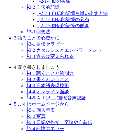
└2-1-4 脳の実験
├2-2 自伝的記憶
├2-2-1 自伝的記憶を思い出す方法
├2-2-2 自伝的記憶の分布
├2-2-3 自伝的記憶の働き
└2-3 回想法
3 語ることで心豊かに！
├3-1 自伝セラピー
├3-2 カタルシスとエンパワーメント
└3-3 過去は変えられる
4 聞き書きしましょう！
├4-1 聴くことと質問力
├4-2 書くということ
├4-3 日本語表現技術
├4-4 オンライン面談
└4-5 ＡＩ(人工知能)音声認証
5 まずはホームページから
├5-1 個人年表
├5-2 写真
├5-3 日記や作文、卒論や自叙伝
└5-4 記憶のエラー