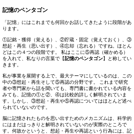
記憶のペンタゴン
「記憶」にはこれまでも何回かお話してきたように段階があ
ります。
①記銘・獲得（覚える）、②貯蔵・固定（覚えておく）、③
想起・再生（思い出す）、④忘却（忘れる）ですね。ほとん
どはこの４つの段階です。 私はここに⑤再認（確かめる）
を入れて、私なりの言葉で【
記憶のペンタゴン
】と称してい
きます。
私が事業を展開する上で、最大テーマにしているのは、この
中の③想起・再生そして⑤再認の分野です。 これまで研究
者や専門家から話を聞いても、専門書に書かれている内容を
みても、記憶の①と②、④は比較的詳しく解明されていま
す。しかし、③想起・再生や⑤再認についてはほとんど述べ
られていないのです。
脳に記憶されたものを思い出すためのメカニズムは、科学的
にはまだはっきりと解明されていないのが実際のところで
す。何故かというと、想起・再生や再認という行為には、記