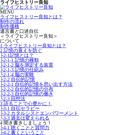
ライフヒストリー良知
MENU
ライフヒストリー良知とは？
制作の流れ
制作価格
遺言書と口述自伝
＜ライフヒストリー良知＞
について
1 ライフヒストリー良知とは？
2 記憶の衰えを防ぐ
├2-1記憶とは？
├2-1-1 記憶の種類
├2-1-2 脳を測定する装置
├2-1-3 記憶の仕組み
└2-1-4 脳の実験
├2-2 自伝的記憶
├2-2-1 自伝的記憶を思い出す方法
├2-2-2 自伝的記憶の分布
├2-2-3 自伝的記憶の働き
└2-3 回想法
3 語ることで心豊かに！
├3-1 自伝セラピー
├3-2 カタルシスとエンパワーメント
└3-3 過去は変えられる
4 聞き書きしましょう！
├4-1 聴くことと質問力
├4-2 書くということ