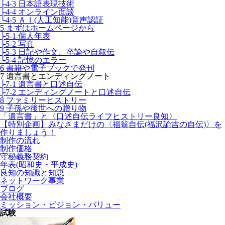
├4-3 日本語表現技術
├4-4 オンライン面談
└4-5 ＡＩ(人工知能)音声認証
5 まずはホームページから
├5-1 個人年表
├5-2 写真
├5-3 日記や作文、卒論や自叙伝
└5-4 記憶のエラー
6 書籍や電子ブックで発刊
7 遺言書とエンディングノート
├7-1 遺言書と口述自伝
├7-2 エンディングノートと口述自伝
8 ファミリーヒストリー
9 子孫や後世への贈り物
「遺言書」と〈口述自伝ライフヒストリー良知〉
【特別企画】みなさまだけの〈福翁自伝(福沢諭吉の自伝)〉を
作りましょう！
制作の流れ
制作価格
守秘義務契約
年表(昭和史・平成史)
良知の知識と知恵
ネットワーク事業
ブログ
会社概要
ミッション・ビジョン・バリュー
試験