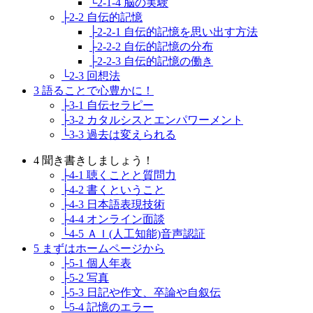
└2-1-4 脳の実験
├2-2 自伝的記憶
├2-2-1 自伝的記憶を思い出す方法
├2-2-2 自伝的記憶の分布
├2-2-3 自伝的記憶の働き
└2-3 回想法
3 語ることで心豊かに！
├3-1 自伝セラピー
├3-2 カタルシスとエンパワーメント
└3-3 過去は変えられる
4 聞き書きしましょう！
├4-1 聴くことと質問力
├4-2 書くということ
├4-3 日本語表現技術
├4-4 オンライン面談
└4-5 ＡＩ(人工知能)音声認証
5 まずはホームページから
├5-1 個人年表
├5-2 写真
├5-3 日記や作文、卒論や自叙伝
└5-4 記憶のエラー