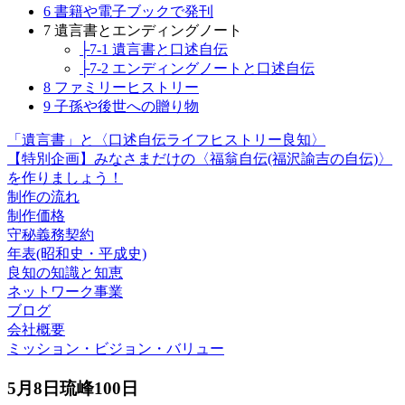
6 書籍や電子ブックで発刊
7 遺言書とエンディングノート
├7-1 遺言書と口述自伝
├7-2 エンディングノートと口述自伝
8 ファミリーヒストリー
9 子孫や後世への贈り物
「遺言書」と〈口述自伝ライフヒストリー良知〉
【特別企画】みなさまだけの〈福翁自伝(福沢諭吉の自伝)〉
を作りましょう！
制作の流れ
制作価格
守秘義務契約
年表(昭和史・平成史)
良知の知識と知恵
ネットワーク事業
ブログ
会社概要
ミッション・ビジョン・バリュー
5月8日琉峰100日