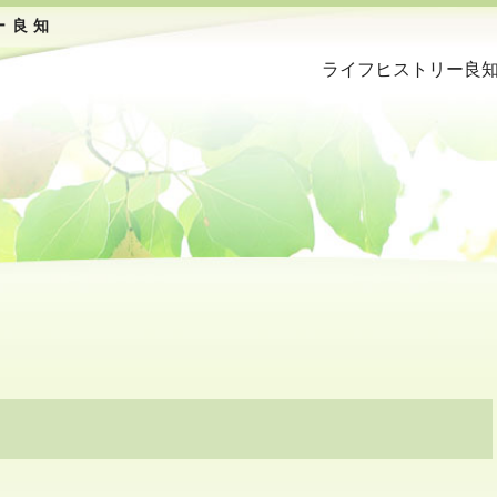
ー良知
ライフヒストリー良