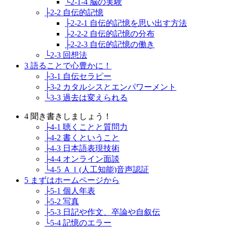
└2-1-4 脳の実験
├2-2 自伝的記憶
├2-2-1 自伝的記憶を思い出す方法
├2-2-2 自伝的記憶の分布
├2-2-3 自伝的記憶の働き
└2-3 回想法
3 語ることで心豊かに！
├3-1 自伝セラピー
├3-2 カタルシスとエンパワーメント
└3-3 過去は変えられる
4 聞き書きしましょう！
├4-1 聴くことと質問力
├4-2 書くということ
├4-3 日本語表現技術
├4-4 オンライン面談
└4-5 ＡＩ(人工知能)音声認証
5 まずはホームページから
├5-1 個人年表
├5-2 写真
├5-3 日記や作文、卒論や自叙伝
└5-4 記憶のエラー