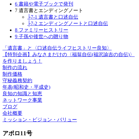
6 書籍や電子ブックで発刊
7 遺言書とエンディングノート
├7-1 遺言書と口述自伝
├7-2 エンディングノートと口述自伝
8 ファミリーヒストリー
9 子孫や後世への贈り物
「遺言書」と〈口述自伝ライフヒストリー良知〉
【特別企画】みなさまだけの〈福翁自伝(福沢諭吉の自伝)〉
を作りましょう！
制作の流れ
制作価格
守秘義務契約
年表(昭和史・平成史)
良知の知識と知恵
ネットワーク事業
ブログ
会社概要
ミッション・ビジョン・バリュー
アポロ11号