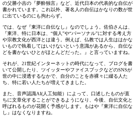
の父勝小吉の『夢酔独言』など、近代日本の代表的な自伝が
書かれています。これ以外、著名人の自伝はかなりの数が世
に出ているのにも拘わらず。
では、なぜ『東洋に自伝なし』なのでしょう。佐伯さんは、
『東洋、特に日本は、“個人”や“パーソナル”に対する考え方
や宗教文化が西洋とは違う。例えば、仏教では人生ははかな
いもので執着してはいけないという意識があるから、自伝な
どを書かないひとがほとんどだった。』と言っていますね。
それが、21世紀インターネットの時代になって、ブログを書
いて公開したり、ツイッターやファイスブックなどのSNSが
世の中に浸透するなかで、自分のことを赤裸々に綴る人た
ち、特に若い人たちが増えてきました。
また、音声認識AI(人工知能）によって、口述したものが直
ちに文章化することができるようになり、今後、自伝文化と
呼ばれるものが花開く予感がします。もはや『東洋に自伝な
し』はなくなりますね。