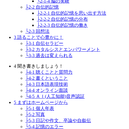
└2-1-4 脳の実験
├2-2 自伝的記憶
├2-2-1 自伝的記憶を思い出す方法
├2-2-2 自伝的記憶の分布
├2-2-3 自伝的記憶の働き
└2-3 回想法
3 語ることで心豊かに！
├3-1 自伝セラピー
├3-2 カタルシスとエンパワーメント
└3-3 過去は変えられる
4 聞き書きしましょう！
├4-1 聴くことと質問力
├4-2 書くということ
├4-3 日本語表現技術
├4-4 オンライン面談
└4-5 ＡＩ(人工知能)音声認証
5 まずはホームページから
├5-1 個人年表
├5-2 写真
├5-3 日記や作文、卒論や自叙伝
└5-4 記憶のエラー