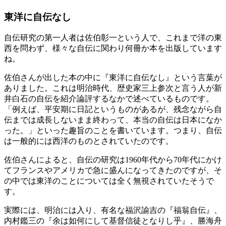
東洋に自伝なし
自伝研究の第一人者は佐伯彰一という人で、これまで洋の東
西を問わず、様々な自伝に関わり何冊か本を出版しています
ね。
佐伯さんが出した本の中に『東洋に自伝なし』という言葉が
ありました。これは明治時代、歴史家三上参次と言う人が新
井白石の自伝を紹介論評するなかで述べているものです。
「例えば、平安期に日記というものがあるが、残念ながら自
伝までは成長しないまま終わって、本当の自伝は日本になか
った。」といった趣旨のことを書いています。つまり、自伝
は一般的には西洋のものとされていたのです。
佐伯さんによると、自伝の研究は1960年代から70年代にかけ
てフランスやアメリカで急に盛んになってきたのですが、そ
の中では東洋のことについては全く無視されていたそうで
す。
実際には、明治には入り、有名な福沢諭吉の『福翁自伝』、
内村鑑三の『余は如何にして基督信徒となりし乎』、勝海舟