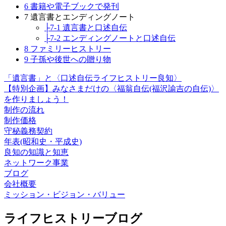
6 書籍や電子ブックで発刊
7 遺言書とエンディングノート
├7-1 遺言書と口述自伝
├7-2 エンディングノートと口述自伝
8 ファミリーヒストリー
9 子孫や後世への贈り物
「遺言書」と〈口述自伝ライフヒストリー良知〉
【特別企画】みなさまだけの〈福翁自伝(福沢諭吉の自伝)〉
を作りましょう！
制作の流れ
制作価格
守秘義務契約
年表(昭和史・平成史)
良知の知識と知恵
ネットワーク事業
ブログ
会社概要
ミッション・ビジョン・バリュー
ライフヒストリーブログ