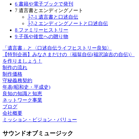
6 書籍や電子ブックで発刊
7 遺言書とエンディングノート
├7-1 遺言書と口述自伝
├7-2 エンディングノートと口述自伝
8 ファミリーヒストリー
9 子孫や後世への贈り物
「遺言書」と〈口述自伝ライフヒストリー良知〉
【特別企画】みなさまだけの〈福翁自伝(福沢諭吉の自伝)〉
を作りましょう！
制作の流れ
制作価格
守秘義務契約
年表(昭和史・平成史)
良知の知識と知恵
ネットワーク事業
ブログ
会社概要
ミッション・ビジョン・バリュー
サウンドオブミュージック