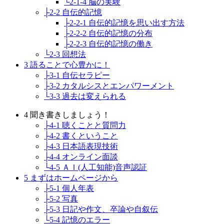
└2-1-4 脳の実験
├2-2 自伝的記憶
├2-2-1 自伝的記憶を思い出す方法
├2-2-2 自伝的記憶の分布
├2-2-3 自伝的記憶の働き
└2-3 回想法
3 語ることで心豊かに！
├3-1 自伝セラピー
├3-2 カタルシスとエンパワーメント
└3-3 過去は変えられる
4 聞き書きしましょう！
├4-1 聴くことと質問力
├4-2 書くということ
├4-3 日本語表現技術
├4-4 オンライン面談
└4-5 ＡＩ(人工知能)音声認証
5 まずはホームページから
├5-1 個人年表
├5-2 写真
├5-3 日記や作文、卒論や自叙伝
└5-4 記憶のエラー