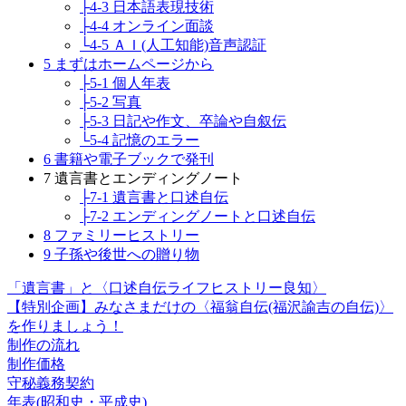
├4-3 日本語表現技術
├4-4 オンライン面談
└4-5 ＡＩ(人工知能)音声認証
5 まずはホームページから
├5-1 個人年表
├5-2 写真
├5-3 日記や作文、卒論や自叙伝
└5-4 記憶のエラー
6 書籍や電子ブックで発刊
7 遺言書とエンディングノート
├7-1 遺言書と口述自伝
├7-2 エンディングノートと口述自伝
8 ファミリーヒストリー
9 子孫や後世への贈り物
「遺言書」と〈口述自伝ライフヒストリー良知〉
【特別企画】みなさまだけの〈福翁自伝(福沢諭吉の自伝)〉
を作りましょう！
制作の流れ
制作価格
守秘義務契約
年表(昭和史・平成史)