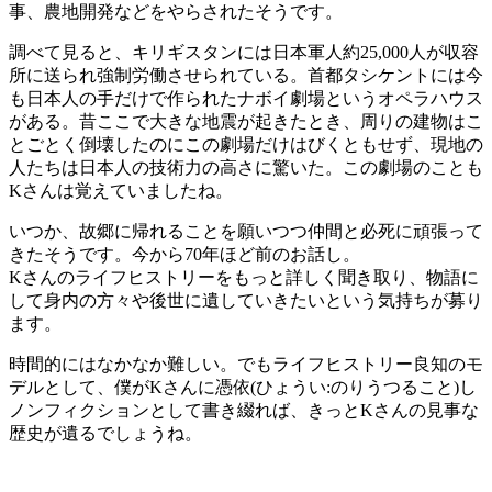
事、農地開発などをやらされたそうです。
調べて見ると、キリギスタンには日本軍人約25,000人が収容
所に送られ強制労働させられている。首都タシケントには今
も日本人の手だけで作られたナボイ劇場というオペラハウス
がある。昔ここで大きな地震が起きたとき、周りの建物はこ
とごとく倒壊したのにこの劇場だけはびくともせず、現地の
人たちは日本人の技術力の高さに驚いた。この劇場のことも
Kさんは覚えていましたね。
いつか、故郷に帰れることを願いつつ仲間と必死に頑張って
きたそうです。今から70年ほど前のお話し。
Kさんのライフヒストリーをもっと詳しく聞き取り、物語に
して身内の方々や後世に遺していきたいという気持ちが募り
ます。
時間的にはなかなか難しい。でもライフヒストリー良知のモ
デルとして、僕がKさんに憑依(ひょうい:のりうつること)し
ノンフィクションとして書き綴れば、きっとKさんの見事な
歴史が遺るでしょうね。