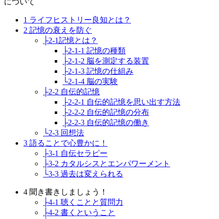
について
1 ライフヒストリー良知とは？
2 記憶の衰えを防ぐ
├2-1記憶とは？
├2-1-1 記憶の種類
├2-1-2 脳を測定する装置
├2-1-3 記憶の仕組み
└2-1-4 脳の実験
├2-2 自伝的記憶
├2-2-1 自伝的記憶を思い出す方法
├2-2-2 自伝的記憶の分布
├2-2-3 自伝的記憶の働き
└2-3 回想法
3 語ることで心豊かに！
├3-1 自伝セラピー
├3-2 カタルシスとエンパワーメント
└3-3 過去は変えられる
4 聞き書きしましょう！
├4-1 聴くことと質問力
├4-2 書くということ