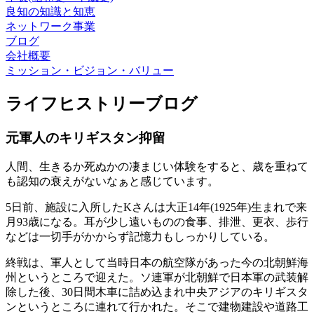
良知の知識と知恵
ネットワーク事業
ブログ
会社概要
ミッション・ビジョン・バリュー
ライフヒストリーブログ
元軍人のキリギスタン抑留
人間、生きるか死ぬかの凄まじい体験をすると、歳を重ねて
も認知の衰えがないなぁと感じています。
5日前、施設に入所したKさんは大正14年(1925年)生まれで来
月93歳になる。耳が少し遠いものの食事、排泄、更衣、歩行
などは一切手がかからず記憶力もしっかりしている。
終戦は、軍人として当時日本の航空隊があった今の北朝鮮海
州というところで迎えた。ソ連軍が北朝鮮で日本軍の武装解
除した後、30日間木車に詰め込まれ中央アジアのキリギスタ
ンというところに連れて行かれた。そこで建物建設や道路工