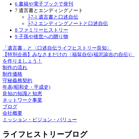
6 書籍や電子ブックで発刊
7 遺言書とエンディングノート
├7-1 遺言書と口述自伝
├7-2 エンディングノートと口述自伝
8 ファミリーヒストリー
9 子孫や後世への贈り物
「遺言書」と〈口述自伝ライフヒストリー良知〉
【特別企画】みなさまだけの〈福翁自伝(福沢諭吉の自伝)〉
を作りましょう！
制作の流れ
制作価格
守秘義務契約
年表(昭和史・平成史)
良知の知識と知恵
ネットワーク事業
ブログ
会社概要
ミッション・ビジョン・バリュー
ライフヒストリーブログ