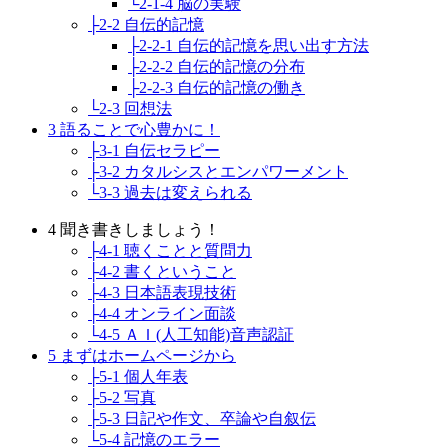
└2-1-4 脳の実験
├2-2 自伝的記憶
├2-2-1 自伝的記憶を思い出す方法
├2-2-2 自伝的記憶の分布
├2-2-3 自伝的記憶の働き
└2-3 回想法
3 語ることで心豊かに！
├3-1 自伝セラピー
├3-2 カタルシスとエンパワーメント
└3-3 過去は変えられる
4 聞き書きしましょう！
├4-1 聴くことと質問力
├4-2 書くということ
├4-3 日本語表現技術
├4-4 オンライン面談
└4-5 ＡＩ(人工知能)音声認証
5 まずはホームページから
├5-1 個人年表
├5-2 写真
├5-3 日記や作文、卒論や自叙伝
└5-4 記憶のエラー