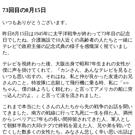
73回目の8月15日
いつもありがとうございます。
昨日8月15日は1945年に太平洋戦争が終わって73年目の記念
日でしたね。介護施設で10人近くの高齢者の人たちと一緒に
テレビで政府主催の記念式典の様子を感慨深く視ていまし
た。
テレビを視終わった後、大阪出身で昭和7年生まれの女性が
僕に声を掛けてくれて、『カンさん、あんなテレビを見ると
いつも思い出すの。それはね、私と仲が良かった友達のお兄
さんのこと。特攻隊に志願して飛行機に乗る時、私に「○○
ちゃん、僕の妹よろしく頼むわ」と言ってアメリカの船に突
っ込んだのよ。』と言って涙を流されました。
これまで本当にたくさんの人たちから先の戦争のお話を聞い
てきました。南方の戦線に行って九死に一生を得た人、満州
からシベリアに7年もの長い間抑留されてきた人、軍人とし
て朝鮮半島の大邱(テグ)で終戦を迎えた人、兄や弟を戦いで
亡くした数多くの女性たち。みなさん悲しく辛い思い出話ば