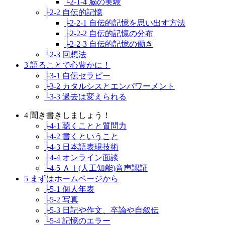
└2-1-4 脳の実験
├2-2 自伝的記憶
├2-2-1 自伝的記憶を思い出す方法
├2-2-2 自伝的記憶の分布
├2-2-3 自伝的記憶の働き
└2-3 回想法
3 語ることで心豊かに！
├3-1 自伝セラピー
├3-2 カタルシスとエンパワーメント
└3-3 過去は変えられる
4 聞き書きしましょう！
├4-1 聴くことと質問力
├4-2 書くということ
├4-3 日本語表現技術
├4-4 オンライン面談
└4-5 ＡＩ(人工知能)音声認証
5 まずはホームページから
├5-1 個人年表
├5-2 写真
├5-3 日記や作文、卒論や自叙伝
└5-4 記憶のエラー