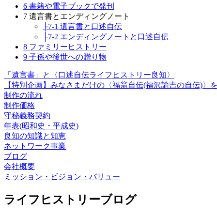
6 書籍や電子ブックで発刊
7 遺言書とエンディングノート
├7-1 遺言書と口述自伝
├7-2 エンディングノートと口述自伝
8 ファミリーヒストリー
9 子孫や後世への贈り物
「遺言書」と〈口述自伝ライフヒストリー良知〉
【特別企画】みなさまだけの〈福翁自伝(福沢諭吉の自伝)〉
制作の流れ
制作価格
守秘義務契約
年表(昭和史・平成史)
良知の知識と知恵
ネットワーク事業
ブログ
会社概要
ミッション・ビジョン・バリュー
ライフヒストリーブログ