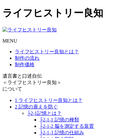
ライフヒストリー良知
MENU
ライフヒストリー良知とは？
制作の流れ
制作価格
遺言書と口述自伝
＜ライフヒストリー良知＞
について
1 ライフヒストリー良知とは？
2 記憶の衰えを防ぐ
├2-1記憶とは？
├2-1-1 記憶の種類
├2-1-2 脳を測定する装置
├2-1-3 記憶の仕組み