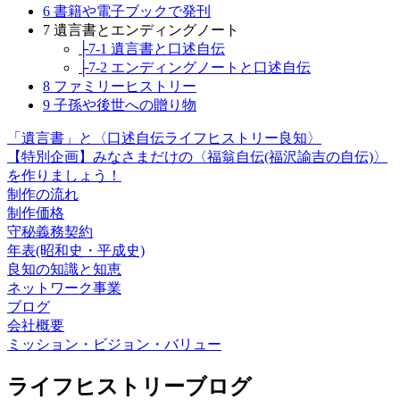
6 書籍や電子ブックで発刊
7 遺言書とエンディングノート
├7-1 遺言書と口述自伝
├7-2 エンディングノートと口述自伝
8 ファミリーヒストリー
9 子孫や後世への贈り物
「遺言書」と〈口述自伝ライフヒストリー良知〉
【特別企画】みなさまだけの〈福翁自伝(福沢諭吉の自伝)〉
を作りましょう！
制作の流れ
制作価格
守秘義務契約
年表(昭和史・平成史)
良知の知識と知恵
ネットワーク事業
ブログ
会社概要
ミッション・ビジョン・バリュー
ライフヒストリーブログ