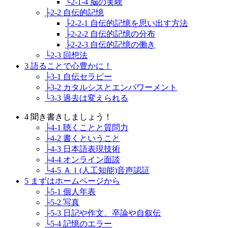
└2-1-4 脳の実験
├2-2 自伝的記憶
├2-2-1 自伝的記憶を思い出す方法
├2-2-2 自伝的記憶の分布
├2-2-3 自伝的記憶の働き
└2-3 回想法
3 語ることで心豊かに！
├3-1 自伝セラピー
├3-2 カタルシスとエンパワーメント
└3-3 過去は変えられる
4 聞き書きしましょう！
├4-1 聴くことと質問力
├4-2 書くということ
├4-3 日本語表現技術
├4-4 オンライン面談
└4-5 ＡＩ(人工知能)音声認証
5 まずはホームページから
├5-1 個人年表
├5-2 写真
├5-3 日記や作文、卒論や自叙伝
└5-4 記憶のエラー