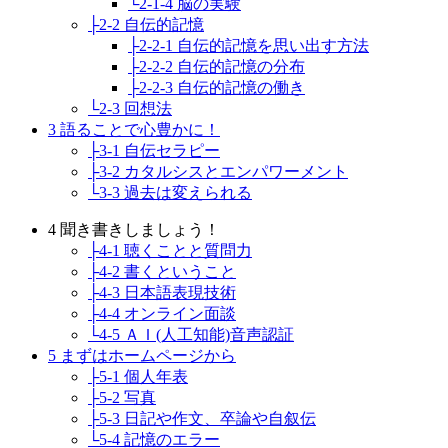
└2-1-4 脳の実験
├2-2 自伝的記憶
├2-2-1 自伝的記憶を思い出す方法
├2-2-2 自伝的記憶の分布
├2-2-3 自伝的記憶の働き
└2-3 回想法
3 語ることで心豊かに！
├3-1 自伝セラピー
├3-2 カタルシスとエンパワーメント
└3-3 過去は変えられる
4 聞き書きしましょう！
├4-1 聴くことと質問力
├4-2 書くということ
├4-3 日本語表現技術
├4-4 オンライン面談
└4-5 ＡＩ(人工知能)音声認証
5 まずはホームページから
├5-1 個人年表
├5-2 写真
├5-3 日記や作文、卒論や自叙伝
└5-4 記憶のエラー