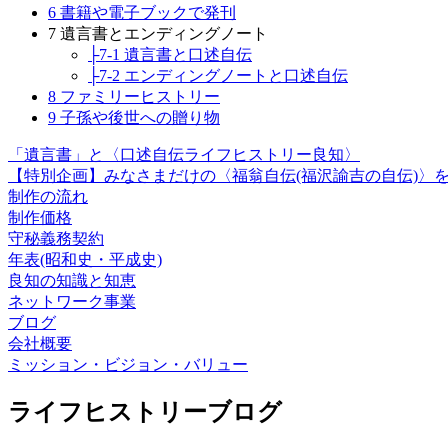
6 書籍や電子ブックで発刊
7 遺言書とエンディングノート
├7-1 遺言書と口述自伝
├7-2 エンディングノートと口述自伝
8 ファミリーヒストリー
9 子孫や後世への贈り物
「遺言書」と〈口述自伝ライフヒストリー良知〉
【特別企画】みなさまだけの〈福翁自伝(福沢諭吉の自伝)〉
制作の流れ
制作価格
守秘義務契約
年表(昭和史・平成史)
良知の知識と知恵
ネットワーク事業
ブログ
会社概要
ミッション・ビジョン・バリュー
ライフヒストリーブログ