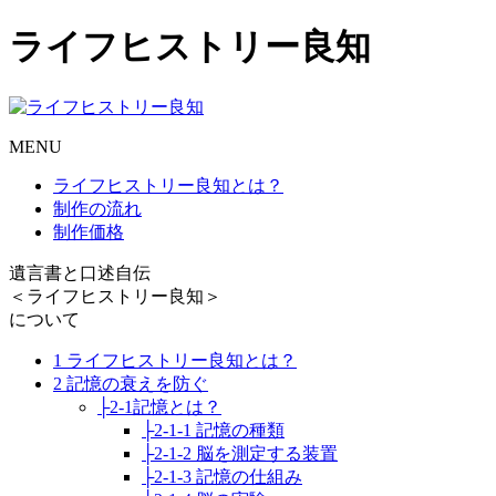
ライフヒストリー良知
MENU
ライフヒストリー良知とは？
制作の流れ
制作価格
遺言書と口述自伝
＜ライフヒストリー良知＞
について
1 ライフヒストリー良知とは？
2 記憶の衰えを防ぐ
├2-1記憶とは？
├2-1-1 記憶の種類
├2-1-2 脳を測定する装置
├2-1-3 記憶の仕組み