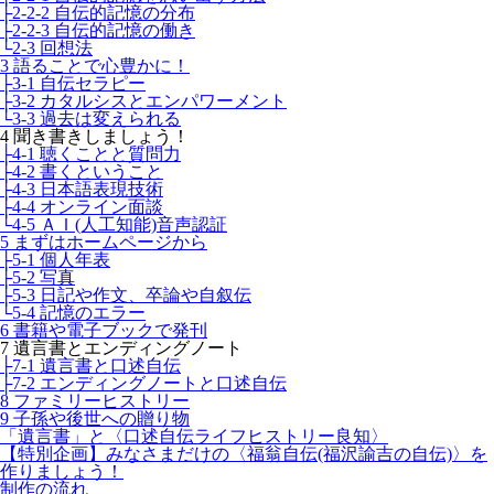
├2-2-2 自伝的記憶の分布
├2-2-3 自伝的記憶の働き
└2-3 回想法
3 語ることで心豊かに！
├3-1 自伝セラピー
├3-2 カタルシスとエンパワーメント
└3-3 過去は変えられる
4 聞き書きしましょう！
├4-1 聴くことと質問力
├4-2 書くということ
├4-3 日本語表現技術
├4-4 オンライン面談
└4-5 ＡＩ(人工知能)音声認証
5 まずはホームページから
├5-1 個人年表
├5-2 写真
├5-3 日記や作文、卒論や自叙伝
└5-4 記憶のエラー
6 書籍や電子ブックで発刊
7 遺言書とエンディングノート
├7-1 遺言書と口述自伝
├7-2 エンディングノートと口述自伝
8 ファミリーヒストリー
9 子孫や後世への贈り物
「遺言書」と〈口述自伝ライフヒストリー良知〉
【特別企画】みなさまだけの〈福翁自伝(福沢諭吉の自伝)〉を
作りましょう！
制作の流れ