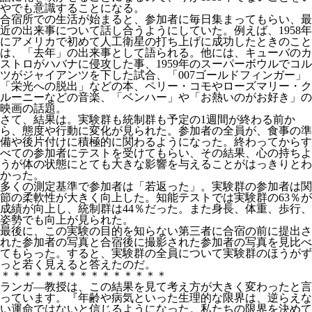
やでも意識することになる。
合宿所での生活が始まると、参加者に毎日集まってもらい、最
近の出来事について話し合うようにしていた。例えば、1958年
にアメリカで初めて人工衛星の打ち上げに成功したときのこと
は、「去年」の出来事として語られる。他には、キューバのカ
ストロがハバナに侵攻した事、1959年のスーパーボウルでコル
ツがジャイアンツを下した試合、「007ゴールドフィンガー」
「栄光への脱出」などの本、ペリー・コモやローズマリー・ク
ルーニーなどの音楽、「ベンハー」や「お熱いのがお好き」の
映画の話題。
さて、結果は。実験群も統制群も予定の1週間が終わる前か
ら、態度や行動に変化が見られた。参加者の全員が、食事の準
備や後片付けに積極的に関わるようになった。終わってからす
べての参加者にテストを受けてもらい、その結果、心の持ちよ
うが体の状態にとても大きな影響を与えることがはっきりとわ
かった。
多くの測定基準で参加者は「若返った」。実験群の参加者は関
節の柔軟性が大きく向上した。知能テストでは実験群の63％が
成績が向上し、統制群は44％だった。また身長、体重、歩行、
姿勢でも向上が見られた。
最後に、この実験の目的を知らない第三者に合宿の前に提出さ
れた参加者の写真と合宿後に撮影された参加者の写真を見比べ
てもらった。すると、実験群の全員について実験群のほうがず
っと若く見えると答えたのだ。
＊＊＊＊＊＊＊＊＊＊＊＊＊＊＊
ランガ―教授は、この結果を見て考え方が大きく変わったと言
っています。『年齢や病気といった生理的な限界は、逆らえな
い運命ではないと信じるようになった。私たちの限界を決めて