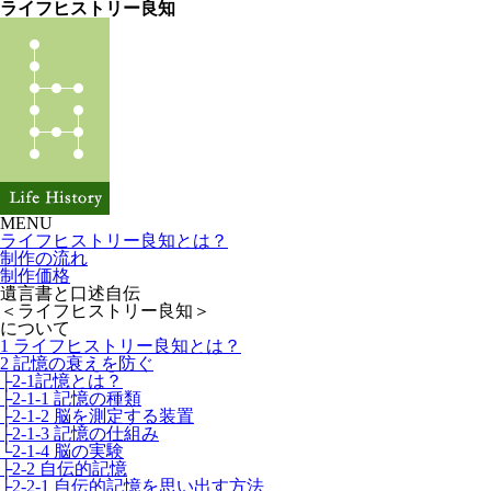
ライフヒストリー良知
MENU
ライフヒストリー良知とは？
制作の流れ
制作価格
遺言書と口述自伝
＜ライフヒストリー良知＞
について
1 ライフヒストリー良知とは？
2 記憶の衰えを防ぐ
├2-1記憶とは？
├2-1-1 記憶の種類
├2-1-2 脳を測定する装置
├2-1-3 記憶の仕組み
└2-1-4 脳の実験
├2-2 自伝的記憶
├2-2-1 自伝的記憶を思い出す方法