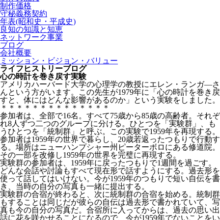
制作価格
守秘義務契約
年表(昭和史・平成史)
良知の知識と知恵
ネットワーク事業
ブログ
会社概要
ミッション・ビジョン・バリュー
ライフヒストリーブログ
心の時計を巻き戻す実験
アメリカハーバード大学の心理学の教授にエレン・ランガ―さ
んという方がいます。この先生が1979年に「心の時計を巻き戻
すと、体にはどんな影響があるのか」という実験をしました。
＊＊＊＊＊＊＊＊＊＊＊＊＊＊
参加者は、全部で16名。すべて75歳から85歳の高齢者。それぞ
れ8人ずつ二つのグループに分ける。ひとつを「実験群」、も
うひとつを「統制群」と呼ぶ。この実験で1959年を再現する。
参加者は1959年の世界で暮らし、20歳若返ったつもりで行動す
る。場所はニューハンプシャー州ピーターボロにある修道院。
その一部を改修し1959年の世界を完璧に再現する。
実験群の参加者は、1959年に戻ったつもりで1週間を過ごす。
どんな会話や討論もすべて現在形で話すようにする。過去形を
使って話してはいけない。今が1959年のつもりで短い自伝を書
き、当時の自分の写真も一緒に提出する。
実験群の合宿が終わると、次に統制群の合宿を始める。統制群
もすることは同じだが彼らの自伝は過去形で書かれていて、写
真も今の自分の写真だ。合宿所に入ってからは、過去の思い出
話に花を咲かせることになるので、今が1959年でないことをい