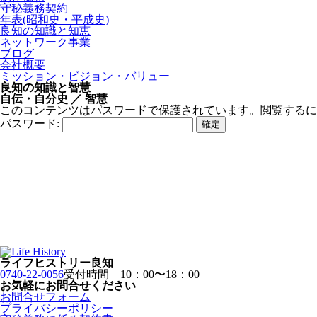
守秘義務契約
年表(昭和史・平成史)
良知の知識と知恵
ネットワーク事業
ブログ
会社概要
ミッション・ビジョン・バリュー
良知の知識と智慧
自伝・自分史 ／ 智慧
このコンテンツはパスワードで保護されています。閲覧するに
パスワード:
ライフヒストリー良知
0740-22-0056
受付時間 10：00〜18：00
お気軽にお問合せください
お問合せフォーム
プライバシーポリシー