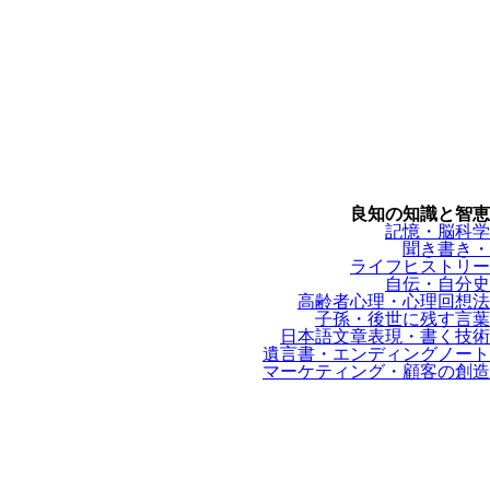
良知の知識と智恵
記憶・脳科学
聞き書き・
ライフヒストリー
自伝・自分史
高齢者心理・心理回想法
子孫・後世に残す言葉
日本語文章表現・書く技術
遺言書・エンディングノート
マーケティング・顧客の創造