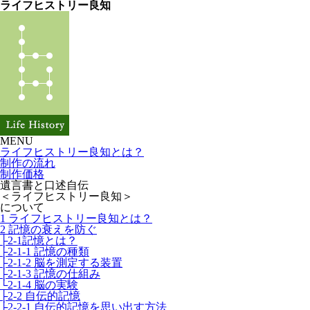
ライフヒストリー良知
MENU
ライフヒストリー良知とは？
制作の流れ
制作価格
遺言書と口述自伝
＜ライフヒストリー良知＞
について
1 ライフヒストリー良知とは？
2 記憶の衰えを防ぐ
├2-1記憶とは？
├2-1-1 記憶の種類
├2-1-2 脳を測定する装置
├2-1-3 記憶の仕組み
└2-1-4 脳の実験
├2-2 自伝的記憶
├2-2-1 自伝的記憶を思い出す方法