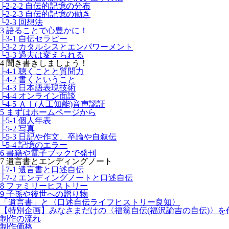
├2-2-2 自伝的記憶の分布
├2-2-3 自伝的記憶の働き
└2-3 回想法
3 語ることで心豊かに！
├3-1 自伝セラピー
├3-2 カタルシスとエンパワーメント
└3-3 過去は変えられる
4 聞き書きしましょう！
├4-1 聴くことと質問力
├4-2 書くということ
├4-3 日本語表現技術
├4-4 オンライン面談
└4-5 ＡＩ(人工知能)音声認証
5 まずはホームページから
├5-1 個人年表
├5-2 写真
├5-3 日記や作文、卒論や自叙伝
└5-4 記憶のエラー
6 書籍や電子ブックで発刊
7 遺言書とエンディングノート
├7-1 遺言書と口述自伝
├7-2 エンディングノートと口述自伝
8 ファミリーヒストリー
9 子孫や後世への贈り物
「遺言書」と〈口述自伝ライフヒストリー良知〉
【特別企画】みなさまだけの〈福翁自伝(福沢諭吉の自伝)〉を
制作の流れ
制作価格