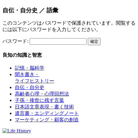
自伝・自分史 ／ 語彙
このコンテンツはパスワードで保護されています。閲覧する
には以下にパスワードを入力してください。
パスワード:
良知の知識と智恵
記憶・脳科学
聞き書き・
ライフヒストリー
自伝・自分史
高齢者心理・心理回想法
子孫・後世に残す言葉
日本語文章表現・書く技術
遺言書・エンディングノート
マーケティング・顧客の創造