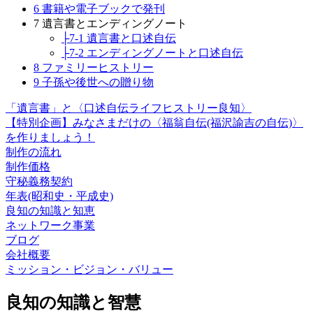
6 書籍や電子ブックで発刊
7 遺言書とエンディングノート
├7-1 遺言書と口述自伝
├7-2 エンディングノートと口述自伝
8 ファミリーヒストリー
9 子孫や後世への贈り物
「遺言書」と〈口述自伝ライフヒストリー良知〉
【特別企画】みなさまだけの〈福翁自伝(福沢諭吉の自伝)〉
を作りましょう！
制作の流れ
制作価格
守秘義務契約
年表(昭和史・平成史)
良知の知識と知恵
ネットワーク事業
ブログ
会社概要
ミッション・ビジョン・バリュー
良知の知識と智慧