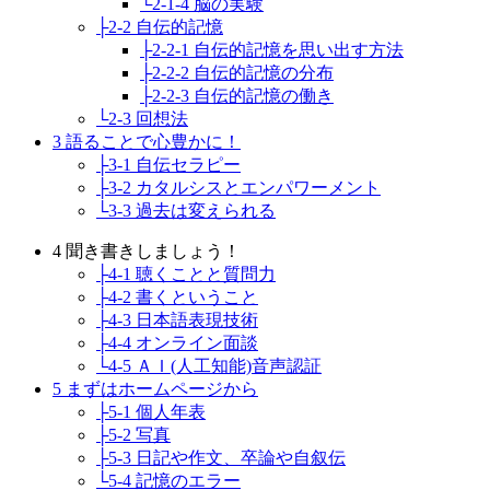
└2-1-4 脳の実験
├2-2 自伝的記憶
├2-2-1 自伝的記憶を思い出す方法
├2-2-2 自伝的記憶の分布
├2-2-3 自伝的記憶の働き
└2-3 回想法
3 語ることで心豊かに！
├3-1 自伝セラピー
├3-2 カタルシスとエンパワーメント
└3-3 過去は変えられる
4 聞き書きしましょう！
├4-1 聴くことと質問力
├4-2 書くということ
├4-3 日本語表現技術
├4-4 オンライン面談
└4-5 ＡＩ(人工知能)音声認証
5 まずはホームページから
├5-1 個人年表
├5-2 写真
├5-3 日記や作文、卒論や自叙伝
└5-4 記憶のエラー