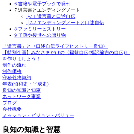
6 書籍や電子ブックで発刊
7 遺言書とエンディングノート
├7-1 遺言書と口述自伝
├7-2 エンディングノートと口述自伝
8 ファミリーヒストリー
9 子孫や後世への贈り物
「遺言書」と〈口述自伝ライフヒストリー良知〉
【特別企画】みなさまだけの〈福翁自伝(福沢諭吉の自伝)〉
を作りましょう！
制作の流れ
制作価格
守秘義務契約
年表(昭和史・平成史)
良知の知識と知恵
ネットワーク事業
ブログ
会社概要
ミッション・ビジョン・バリュー
良知の知識と智慧