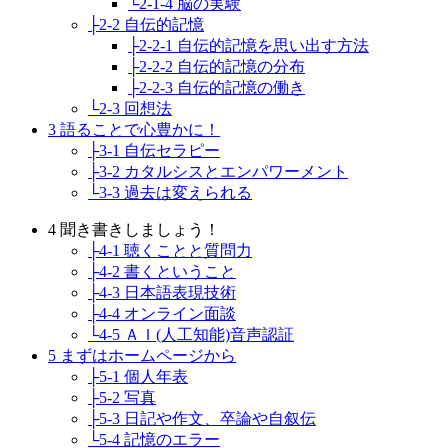
└2-1-4 脳の実験
├2-2 自伝的記憶
├2-2-1 自伝的記憶を思い出す方法
├2-2-2 自伝的記憶の分布
├2-2-3 自伝的記憶の働き
└2-3 回想法
3 語ることで心豊かに！
├3-1 自伝セラピー
├3-2 カタルシスとエンパワーメント
└3-3 過去は変えられる
4 聞き書きしましょう！
├4-1 聴くことと質問力
├4-2 書くということ
├4-3 日本語表現技術
├4-4 オンライン面談
└4-5 ＡＩ(人工知能)音声認証
5 まずはホームページから
├5-1 個人年表
├5-2 写真
├5-3 日記や作文、卒論や自叙伝
└5-4 記憶のエラー