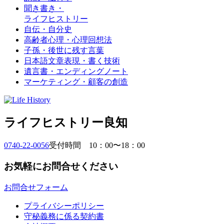
聞き書き・
ライフヒストリー
自伝・自分史
高齢者心理・心理回想法
子孫・後世に残す言葉
日本語文章表現・書く技術
遺言書・エンディングノート
マーケティング・顧客の創造
ライフヒストリー良知
0740-22-0056
受付時間 10：00〜18：00
お気軽にお問合せください
お問合せフォーム
プライバシーポリシー
守秘義務に係る契約書