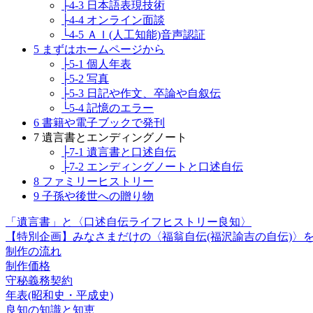
├4-3 日本語表現技術
├4-4 オンライン面談
└4-5 ＡＩ(人工知能)音声認証
5 まずはホームページから
├5-1 個人年表
├5-2 写真
├5-3 日記や作文、卒論や自叙伝
└5-4 記憶のエラー
6 書籍や電子ブックで発刊
7 遺言書とエンディングノート
├7-1 遺言書と口述自伝
├7-2 エンディングノートと口述自伝
8 ファミリーヒストリー
9 子孫や後世への贈り物
「遺言書」と〈口述自伝ライフヒストリー良知〉
【特別企画】みなさまだけの〈福翁自伝(福沢諭吉の自伝)〉
制作の流れ
制作価格
守秘義務契約
年表(昭和史・平成史)
良知の知識と知恵