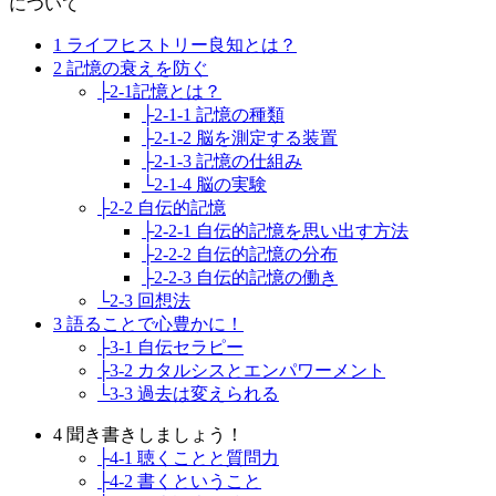
について
1 ライフヒストリー良知とは？
2 記憶の衰えを防ぐ
├2-1記憶とは？
├2-1-1 記憶の種類
├2-1-2 脳を測定する装置
├2-1-3 記憶の仕組み
└2-1-4 脳の実験
├2-2 自伝的記憶
├2-2-1 自伝的記憶を思い出す方法
├2-2-2 自伝的記憶の分布
├2-2-3 自伝的記憶の働き
└2-3 回想法
3 語ることで心豊かに！
├3-1 自伝セラピー
├3-2 カタルシスとエンパワーメント
└3-3 過去は変えられる
4 聞き書きしましょう！
├4-1 聴くことと質問力
├4-2 書くということ