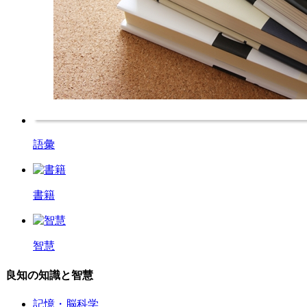
語彙
書籍
智慧
良知の知識と智慧
記憶・脳科学