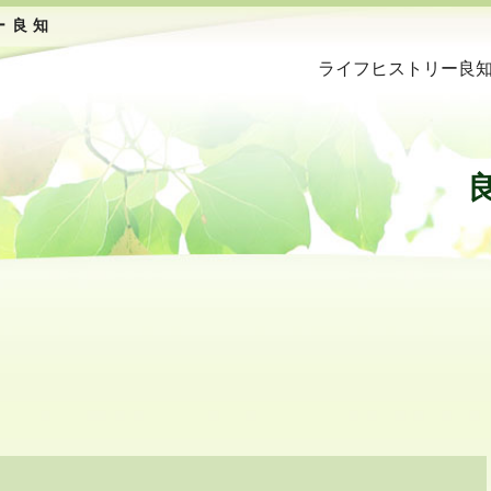
ー良知
ライフヒストリー良