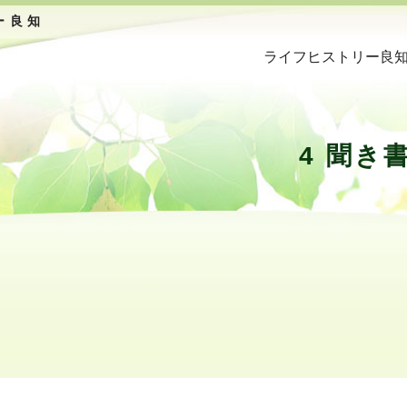
ー良知
ライフヒストリー良
4 聞き