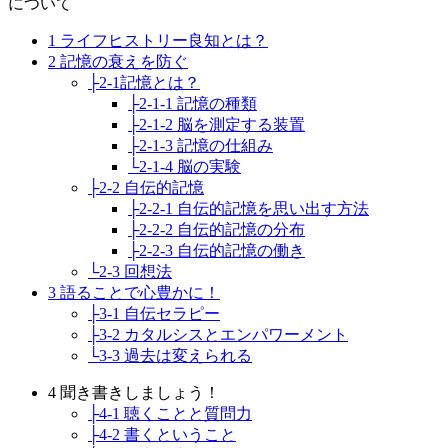
について
1 ライフヒストリー良知とは？
2 記憶の衰えを防ぐ
├2-1記憶とは？
├2-1-1 記憶の種類
├2-1-2 脳を測定する装置
├2-1-3 記憶の仕組み
└2-1-4 脳の実験
├2-2 自伝的記憶
├2-2-1 自伝的記憶を思い出す方法
├2-2-2 自伝的記憶の分布
├2-2-3 自伝的記憶の働き
└2-3 回想法
3 語ることで心豊かに！
├3-1 自伝セラピー
├3-2 カタルシスとエンパワーメント
└3-3 過去は変えられる
4 聞き書きしましょう！
├4-1 聴くことと質問力
├4-2 書くということ