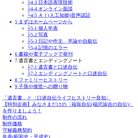
├4-3 日本語表現技術
├4-4 オンライン面談
└4-5 ＡＩ(人工知能)音声認証
5 まずはホームページから
├5-1 個人年表
├5-2 写真
├5-3 日記や作文、卒論や自叙伝
└5-4 記憶のエラー
6 書籍や電子ブックで発刊
7 遺言書とエンディングノート
├7-1 遺言書と口述自伝
├7-2 エンディングノートと口述自伝
8 ファミリーヒストリー
9 子孫や後世への贈り物
「遺言書」と〈口述自伝ライフヒストリー良知〉
【特別企画】みなさまだけの〈福翁自伝(福沢諭吉の自伝)〉
を作りましょう！
制作の流れ
制作価格
守秘義務契約
年表(昭和史・平成史)