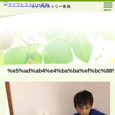
ライフヒストリー良知
MENU
%e5%ad%ab4%e4%ba%ba%ef%bc%88