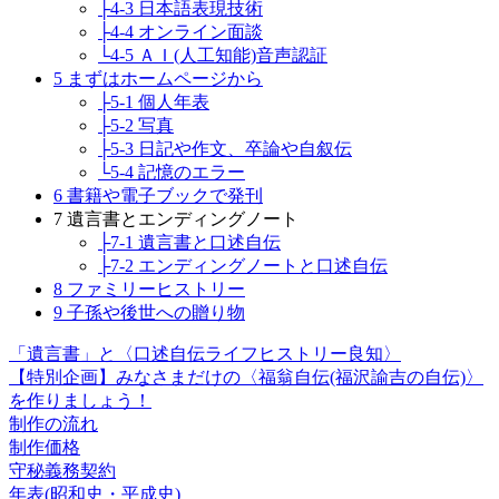
├4-3 日本語表現技術
├4-4 オンライン面談
└4-5 ＡＩ(人工知能)音声認証
5 まずはホームページから
├5-1 個人年表
├5-2 写真
├5-3 日記や作文、卒論や自叙伝
└5-4 記憶のエラー
6 書籍や電子ブックで発刊
7 遺言書とエンディングノート
├7-1 遺言書と口述自伝
├7-2 エンディングノートと口述自伝
8 ファミリーヒストリー
9 子孫や後世への贈り物
「遺言書」と〈口述自伝ライフヒストリー良知〉
【特別企画】みなさまだけの〈福翁自伝(福沢諭吉の自伝)〉
を作りましょう！
制作の流れ
制作価格
守秘義務契約
年表(昭和史・平成史)