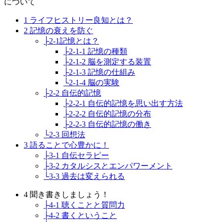
について
1 ライフヒストリー良知とは？
2 記憶の衰えを防ぐ
├2-1記憶とは？
├2-1-1 記憶の種類
├2-1-2 脳を測定する装置
├2-1-3 記憶の仕組み
└2-1-4 脳の実験
├2-2 自伝的記憶
├2-2-1 自伝的記憶を思い出す方法
├2-2-2 自伝的記憶の分布
├2-2-3 自伝的記憶の働き
└2-3 回想法
3 語ることで心豊かに！
├3-1 自伝セラピー
├3-2 カタルシスとエンパワーメント
└3-3 過去は変えられる
4 聞き書きしましょう！
├4-1 聴くことと質問力
├4-2 書くということ