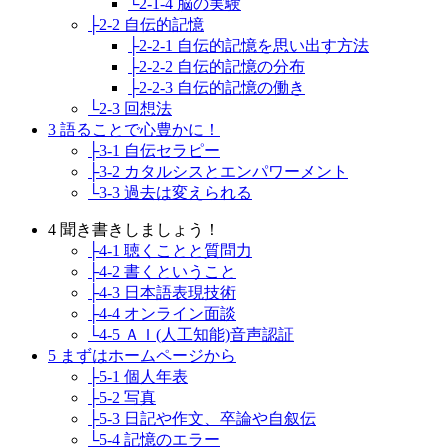
└2-1-4 脳の実験
├2-2 自伝的記憶
├2-2-1 自伝的記憶を思い出す方法
├2-2-2 自伝的記憶の分布
├2-2-3 自伝的記憶の働き
└2-3 回想法
3 語ることで心豊かに！
├3-1 自伝セラピー
├3-2 カタルシスとエンパワーメント
└3-3 過去は変えられる
4 聞き書きしましょう！
├4-1 聴くことと質問力
├4-2 書くということ
├4-3 日本語表現技術
├4-4 オンライン面談
└4-5 ＡＩ(人工知能)音声認証
5 まずはホームページから
├5-1 個人年表
├5-2 写真
├5-3 日記や作文、卒論や自叙伝
└5-4 記憶のエラー