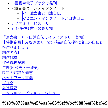
6 書籍や電子ブックで発刊
7 遺言書とエンディングノート
├7-1 遺言書と口述自伝
├7-2 エンディングノートと口述自伝
8 ファミリーヒストリー
9 子孫や後世への贈り物
「遺言書」と〈口述自伝ライフヒストリー良知〉
【特別企画】みなさまだけの〈福翁自伝(福沢諭吉の自伝)〉
を作りましょう！
制作の流れ
制作価格
守秘義務契約
年表(昭和史・平成史)
良知の知識と知恵
ネットワーク事業
ブログ
会社概要
ミッション・ビジョン・バリュー
%e8%87%aa%e5%ae%85%ef%bc%88%ef%bc%9