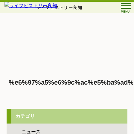
ライフヒストリー良知
MENU
%e6%97%a5%e6%9c%ac%e5%ba%ad%
カテゴリ
ニュース