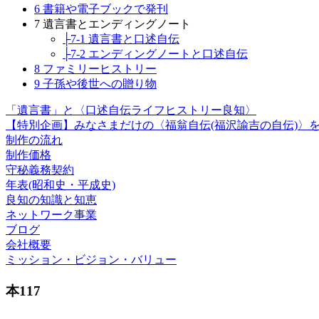
6 書籍や電子ブックで発刊
7 遺言書とエンディングノート
├7-1 遺言書と口述自伝
├7-2 エンディングノートと口述自伝
8 ファミリーヒストリー
9 子孫や後世への贈り物
「遺言書」と〈口述自伝ライフヒストリー良知〉
【特別企画】みなさまだけの〈福翁自伝(福沢諭吉の自伝)〉
制作の流れ
制作価格
守秘義務契約
年表(昭和史・平成史)
良知の知識と知恵
ネットワーク事業
ブログ
会社概要
ミッション・ビジョン・バリュー
本117