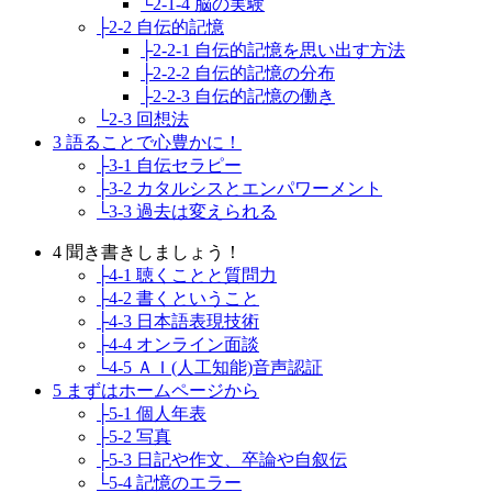
└2-1-4 脳の実験
├2-2 自伝的記憶
├2-2-1 自伝的記憶を思い出す方法
├2-2-2 自伝的記憶の分布
├2-2-3 自伝的記憶の働き
└2-3 回想法
3 語ることで心豊かに！
├3-1 自伝セラピー
├3-2 カタルシスとエンパワーメント
└3-3 過去は変えられる
4 聞き書きしましょう！
├4-1 聴くことと質問力
├4-2 書くということ
├4-3 日本語表現技術
├4-4 オンライン面談
└4-5 ＡＩ(人工知能)音声認証
5 まずはホームページから
├5-1 個人年表
├5-2 写真
├5-3 日記や作文、卒論や自叙伝
└5-4 記憶のエラー