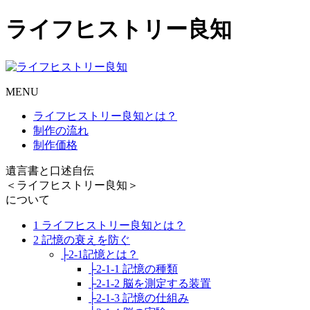
ライフヒストリー良知
MENU
ライフヒストリー良知とは？
制作の流れ
制作価格
遺言書と口述自伝
＜ライフヒストリー良知＞
について
1 ライフヒストリー良知とは？
2 記憶の衰えを防ぐ
├2-1記憶とは？
├2-1-1 記憶の種類
├2-1-2 脳を測定する装置
├2-1-3 記憶の仕組み