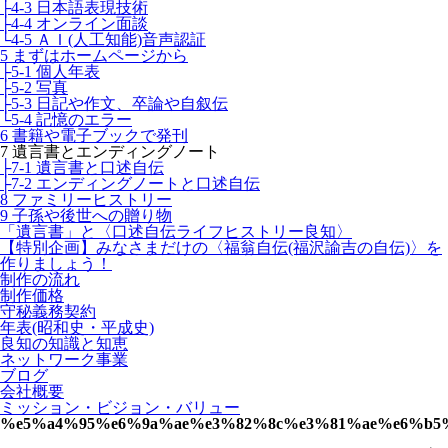
├4-3 日本語表現技術
├4-4 オンライン面談
└4-5 ＡＩ(人工知能)音声認証
5 まずはホームページから
├5-1 個人年表
├5-2 写真
├5-3 日記や作文、卒論や自叙伝
└5-4 記憶のエラー
6 書籍や電子ブックで発刊
7 遺言書とエンディングノート
├7-1 遺言書と口述自伝
├7-2 エンディングノートと口述自伝
8 ファミリーヒストリー
9 子孫や後世への贈り物
「遺言書」と〈口述自伝ライフヒストリー良知〉
【特別企画】みなさまだけの〈福翁自伝(福沢諭吉の自伝)〉を
作りましょう！
制作の流れ
制作価格
守秘義務契約
年表(昭和史・平成史)
良知の知識と知恵
ネットワーク事業
ブログ
会社概要
ミッション・ビジョン・バリュー
%e5%a4%95%e6%9a%ae%e3%82%8c%e3%81%ae%e6%b5