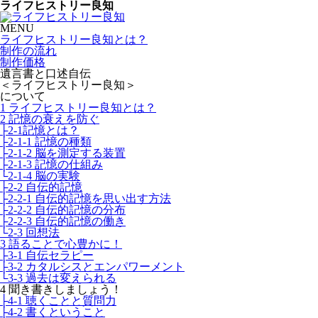
ライフヒストリー良知
MENU
ライフヒストリー良知とは？
制作の流れ
制作価格
遺言書と口述自伝
＜ライフヒストリー良知＞
について
1 ライフヒストリー良知とは？
2 記憶の衰えを防ぐ
├2-1記憶とは？
├2-1-1 記憶の種類
├2-1-2 脳を測定する装置
├2-1-3 記憶の仕組み
└2-1-4 脳の実験
├2-2 自伝的記憶
├2-2-1 自伝的記憶を思い出す方法
├2-2-2 自伝的記憶の分布
├2-2-3 自伝的記憶の働き
└2-3 回想法
3 語ることで心豊かに！
├3-1 自伝セラピー
├3-2 カタルシスとエンパワーメント
└3-3 過去は変えられる
4 聞き書きしましょう！
├4-1 聴くことと質問力
├4-2 書くということ