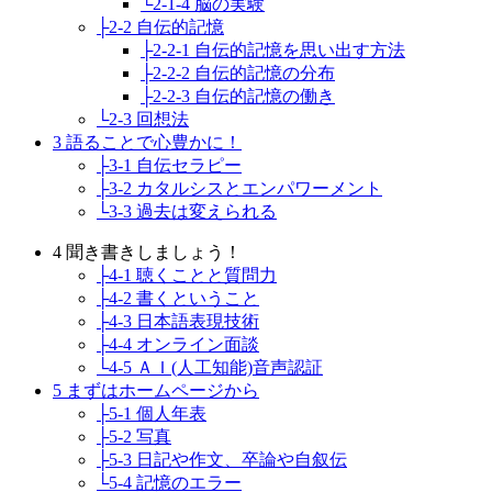
└2-1-4 脳の実験
├2-2 自伝的記憶
├2-2-1 自伝的記憶を思い出す方法
├2-2-2 自伝的記憶の分布
├2-2-3 自伝的記憶の働き
└2-3 回想法
3 語ることで心豊かに！
├3-1 自伝セラピー
├3-2 カタルシスとエンパワーメント
└3-3 過去は変えられる
4 聞き書きしましょう！
├4-1 聴くことと質問力
├4-2 書くということ
├4-3 日本語表現技術
├4-4 オンライン面談
└4-5 ＡＩ(人工知能)音声認証
5 まずはホームページから
├5-1 個人年表
├5-2 写真
├5-3 日記や作文、卒論や自叙伝
└5-4 記憶のエラー