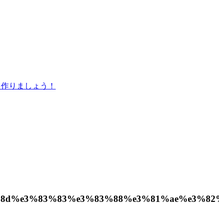
を作りましょう！
8d%e3%83%83%e3%83%88%e3%81%ae%e3%82