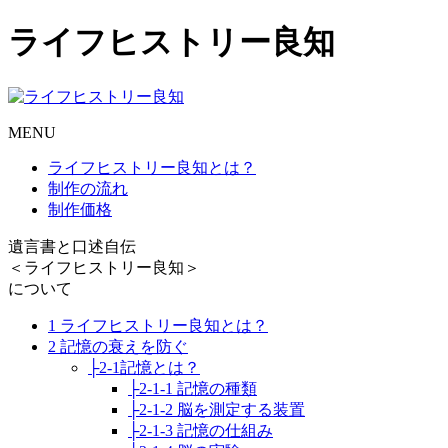
ライフヒストリー良知
MENU
ライフヒストリー良知とは？
制作の流れ
制作価格
遺言書と口述自伝
＜ライフヒストリー良知＞
について
1 ライフヒストリー良知とは？
2 記憶の衰えを防ぐ
├2-1記憶とは？
├2-1-1 記憶の種類
├2-1-2 脳を測定する装置
├2-1-3 記憶の仕組み