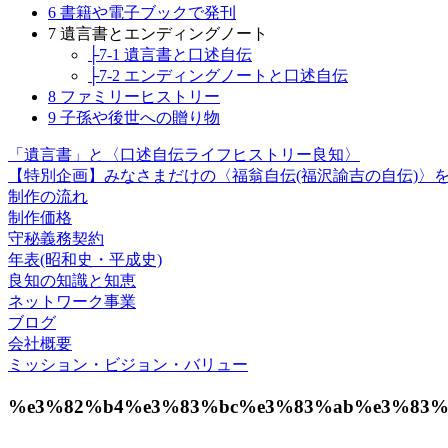
6 書籍や電子ブックで発刊
7 遺言書とエンディングノート
├7-1 遺言書と口述自伝
├7-2 エンディングノートと口述自伝
8 ファミリーヒストリー
9 子孫や後世への贈り物
「遺言書」と〈口述自伝ライフヒストリー良知〉
【特別企画】みなさまだけの〈福翁自伝(福沢諭吉の自伝)〉
制作の流れ
制作価格
守秘義務契約
年表(昭和史・平成史)
良知の知識と知恵
ネットワーク事業
ブログ
会社概要
ミッション・ビジョン・バリュー
%e3%82%b4%e3%83%bc%e3%83%ab%e3%83%