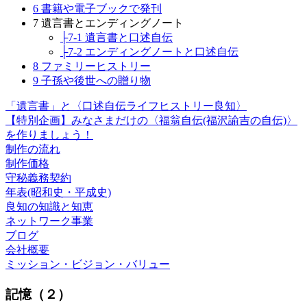
6 書籍や電子ブックで発刊
7 遺言書とエンディングノート
├7-1 遺言書と口述自伝
├7-2 エンディングノートと口述自伝
8 ファミリーヒストリー
9 子孫や後世への贈り物
「遺言書」と〈口述自伝ライフヒストリー良知〉
【特別企画】みなさまだけの〈福翁自伝(福沢諭吉の自伝)〉
を作りましょう！
制作の流れ
制作価格
守秘義務契約
年表(昭和史・平成史)
良知の知識と知恵
ネットワーク事業
ブログ
会社概要
ミッション・ビジョン・バリュー
記憶（２）