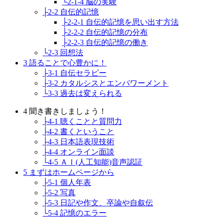
└2-1-4 脳の実験
├2-2 自伝的記憶
├2-2-1 自伝的記憶を思い出す方法
├2-2-2 自伝的記憶の分布
├2-2-3 自伝的記憶の働き
└2-3 回想法
3 語ることで心豊かに！
├3-1 自伝セラピー
├3-2 カタルシスとエンパワーメント
└3-3 過去は変えられる
4 聞き書きしましょう！
├4-1 聴くことと質問力
├4-2 書くということ
├4-3 日本語表現技術
├4-4 オンライン面談
└4-5 ＡＩ(人工知能)音声認証
5 まずはホームページから
├5-1 個人年表
├5-2 写真
├5-3 日記や作文、卒論や自叙伝
└5-4 記憶のエラー