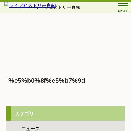
ライフヒストリー良知
MENU
%e5%b0%8f%e5%b7%9d
カテゴリ
ニュース